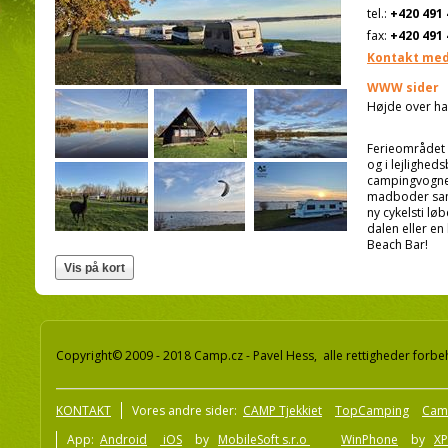
tel.:
+420 491 
fax:
+420 491 
Kontakt med
WWW sider
Højde over ha
Ferieområdet 
og i lejlighed
campingvogne 
madboder samt
ny cykelsti lø
dalen eller en
Beach Bar!
Copyright© 2009 - 2018 Camp.cz - Pavel Hess, alle rettigheder forbe
KONTAKT
Vores andre sider:
CAMP Tjekkiet
TopCamping
Cam
App:
Android
iOS
by
MobileSoft s.r.o
WinPhone
by
XP