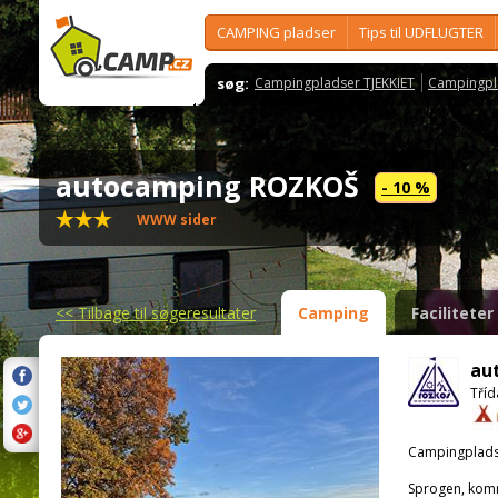
CAMPING pladser
Tips til UDFLUGTER
søg:
Campingpladser TJEKKIET
Campingpl
autocamping ROZKOŠ
- 10 %
WWW sider
<<
Tilbage til søgeresultater
Camping
Faciliteter
au
Tříd
Campingplads
Sprogen, kom