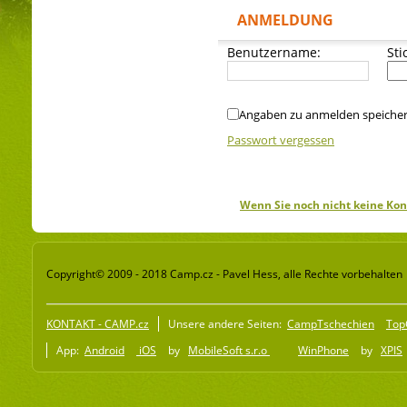
ANMELDUNG
Benutzername:
Sti
Angaben zu anmelden speiche
Passwort vergessen
Wenn Sie noch nicht keine Kon
Copyright© 2009 - 2018 Camp.cz - Pavel Hess, alle Rechte vorbehalten
KONTAKT - CAMP.cz
Unsere andere Seiten:
CampTschechien
Top
App:
Android
iOS
by
MobileSoft s.r.o
WinPhone
by
XPIS