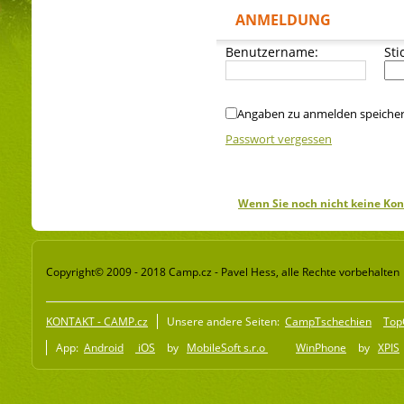
ANMELDUNG
Benutzername:
Sti
Angaben zu anmelden speiche
Passwort vergessen
Wenn Sie noch nicht keine Kon
Copyright© 2009 - 2018 Camp.cz - Pavel Hess, alle Rechte vorbehalten
KONTAKT - CAMP.cz
Unsere andere Seiten:
CampTschechien
Top
App:
Android
iOS
by
MobileSoft s.r.o
WinPhone
by
XPIS