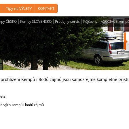
Tipy na VÝLETY
KONTAKT
mpy ČESKO
Kempy SLOVENSKO
Prodejny-servis
Půjčovny
ASOCIACE kempů
a prohlížení Kempů i Bodů zájmů jsou samozřejmě kompletně příst
cete:
livých kempů i bodů zájmů
e