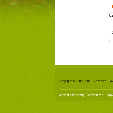
Už
Za
Copyright© 2009 - 2018 Camp.cz - Pav
Ostatní naše weby:
Bezvakemp
Top