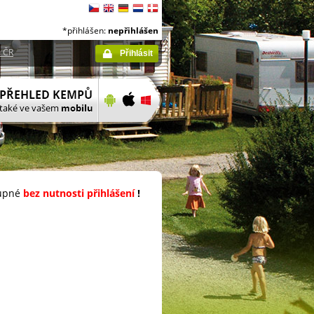
*přihlášen:
nepřihlášen
 ČR
Přihlásit
upné
bez nutnosti přihlášení
!