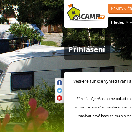
KEMPY v ČR
hledej:
Ke
Přihlášení
Veškeré funkce vyhledávání 
Přihlášení je však nutné pokud ch
- psát recenze/ komentáře u jednot
- zadávat nové body zájmu a akc