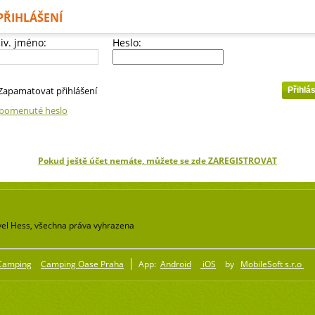
PŘIHLÁŠENÍ
iv. jméno:
Heslo:
Zapamatovat přihlášení
pomenuté heslo
Pokud ještě účet nemáte, můžete se zde ZAREGISTROVAT
el Hess, všechna práva vyhrazena
Camping
Camping Oase Praha
App:
Android
iOS
by
MobileSoft s.r.o