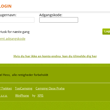
LOGIN
ugernavn:
Adgangskode:
Husk for næste gang
emt adgangskode
Hvis du har ikke en konto endnu, kan du tilmelde dig her
l Hess, alle rettigheder forbeholdt
Tjekkiet
TopCamping
Camping Oase Praha
 s.r.o
WinPhone
by
XPIS