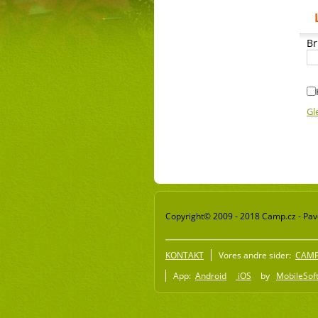
Br
Gl
Copyright© 2009 - 2018 Camp.cz - Pave
KONTAKT
Vores andre sider:
CAMP 
App:
Android
iOS
by
MobileSoft