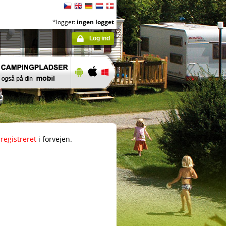
*logget:
ingen logget
Log ind
registreret
i forvejen.