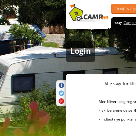
CAMPING pl
søg:
Campin
Login
Alle søgefunktioner er sel
Men bliver I dog registreret, 
- skrive anmeldelser/kommenta
- indtast nye punkter af i