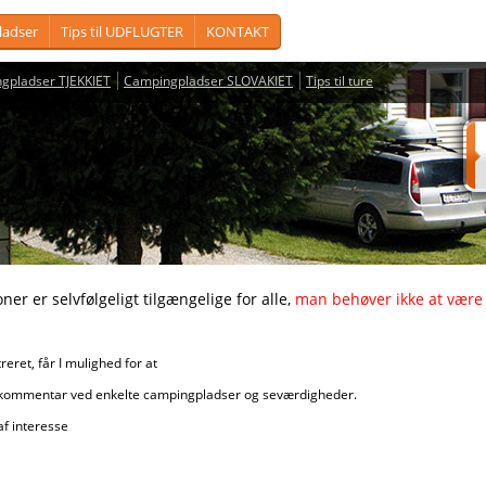
adser
Tips til UDFLUGTER
KONTAKT
gpladser TJEKKIET
Campingpladser SLOVAKIET
Tips til ture
vfølgeligt tilgængelige for alle,
man behøver ikke at være 
får I mulighed for at
r ved enkelte campingpladser og seværdigheder.
nteresse