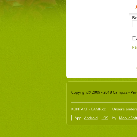
Be
Pa
Copyright© 2009 - 2018 Camp.cz - Pave
KONTAKT - CAMP.cz
Unsere ander
App:
Android
iOS
by
MobileSoft