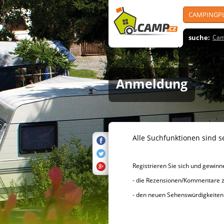
CAMPINGP
suche:
Cam
Anmeldung
Alle Suchfunktionen sind se
Registrieren Sie sich und gewinnen 
- die Rezensionen/Kommentare zu d
- den neuen Sehenswürdigke