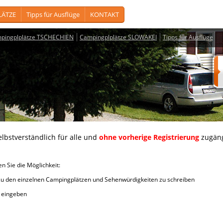
LÄTZE
Tipps für Ausflüge
KONTAKT
pingplplätze TSCHECHIEN
Campingplplätze SLOWAKEI
Tipps für Ausflüge
lbstverständlich für alle und
ohne vorherige Registrierung
zugäng
Sie die Möglichkeit:
en einzelnen Campingplätzen und Sehenwürdigkeiten zu schreiben
iten eingeben