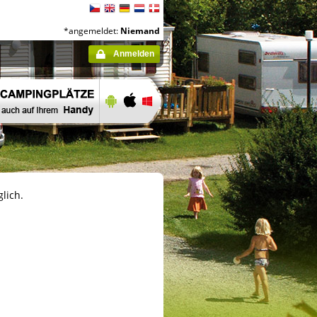
*angemeldet:
Niemand
Anmelden
lich.