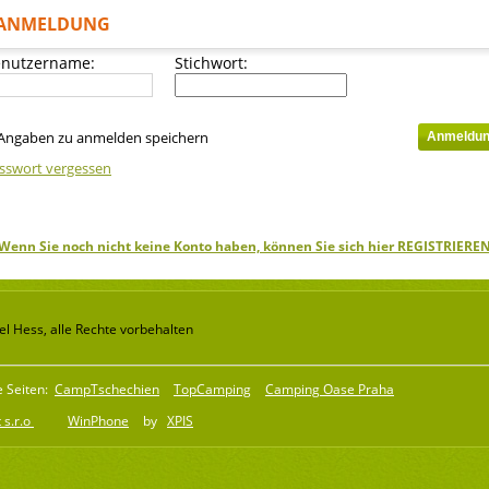
ANMELDUNG
nutzername:
Stichwort:
Angaben zu anmelden speichern
sswort vergessen
Wenn Sie noch nicht keine Konto haben, können Sie sich hier REGISTRIERE
l Hess, alle Rechte vorbehalten
e Seiten:
CampTschechien
TopCamping
Camping Oase Praha
 s.r.o
WinPhone
by
XPIS