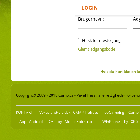
LOGIN
Brugernavn:
Ad
Husk for næste gang
Glemt adgangskode
Hvis du har ikke en k
Copyright© 2009 - 2018 Camp.cz - Pavel Hess, alle rettigheder forbeho
KONTAKT
Vores andre sider:
CAMP Tjekkiet
TopCamping
Campi
App:
Android
iOS
by
MobileSoft s.r.o
WinPhone
by
XPIS