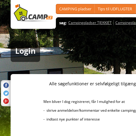
CAMPING pladser
Tips til UDFLUGTER
søg:
Campingpladser TJEKKIET
Campingpla
Login
Alle søgefunktioner er selvfølgeligt tilgængelig
Men bliver I dog registreret, får I mulighed for at
- skrive anmeldelser/kommentar ved enkelte campingplad
- indtast nye punkter af interesse