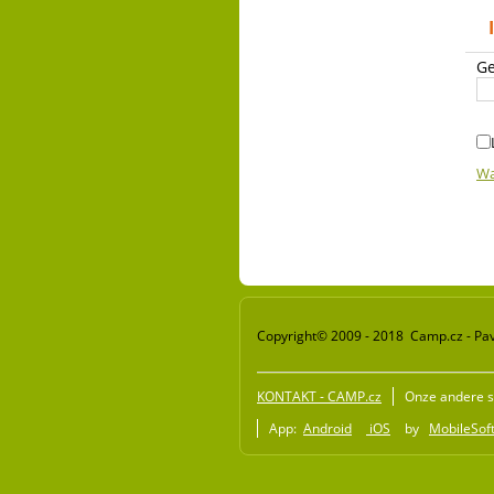
Ge
Wa
Copyright© 2009 - 2018 Camp.cz - Pav
KONTAKT - CAMP.cz
Onze andere s
App:
Android
iOS
by
MobileSoft