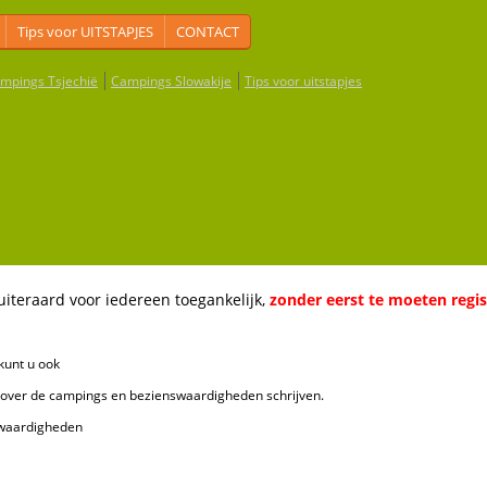
Tips voor UITSTAPJES
CONTACT
mpings Tsjechië
Campings Slowakije
Tips voor uitstapjes
aard voor iedereen toegankelijk,
zonder eerst te moeten regi
unt u ook
de campings en bezienswaardigheden schrijven.
ardigheden