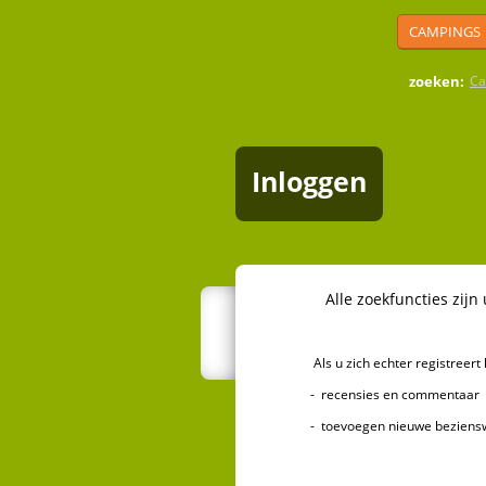
CAMPINGS
zoeken:
Ca
Inloggen
Alle zoekfuncties zijn uiter
Als u zich echter registreert k
- recensies en commentaar over 
- toevoegen nieuwe bezienswa