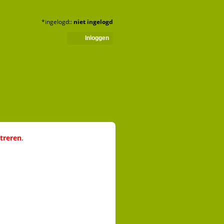
*ingelogd::
niet ingelogd
Inloggen
streren
.