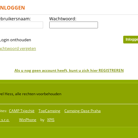
INLOGGEN
bruikersnaam:
Wachtwoord:
Login onthouden
chtwoord vergeten
Als u nog geen account heeft, kunt u zich hier REGISTREREN
el Hess, alle rechten voorbehouden
ites:
CAMP Tsjechië
TopCamping
Camping Oase Praha
 s.r.o
WinPhone
by
XPIS