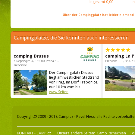
Ingesamt
0,00
I
Über der Campingplatz hat leider niemand 
Campingplätze, die Sie könnten auch interessieren
camping Drusus
camping La P
K Reporyjim 4, 155 00 Praha 5 -
Plzeňská ul. , 354 7
Trebonice
Der Campingplatz Drusus
liegt am westlichen Stadtrand
von Prag, im Dorf Trebonice,
nur 10 km vom his...
www Seiten
Copyright© 2009 - 2018 Camp.cz - Pavel Hess, alle Rechte vorbehalte
KONTAKT - CAMP.cz
Unsere andere Seiten:
CampTschechien
To