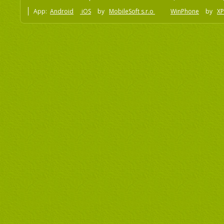
App:
Android
iOS
by
MobileSoft s.r.o
WinPhone
by
XP