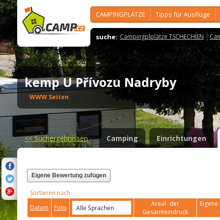
CAMPINGPLÄTZE
Tipps für Ausflüge
suche:
Campingplplätze TSCHECHIEN
Cam
kemp U Přívozu Nadryby
WWW Seiten
<<
Suchergebnissen
Camping
Einrichtungen
Eigene Bewertung zufügen
Sortieren nach
Areal- der
Eigene 
Datum
Foto
Gesamteindruck