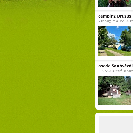
camping Drusus
K Reporyjim 4, 155 00 P
osada Souhvězdí
118, 58263 Staré Ransk