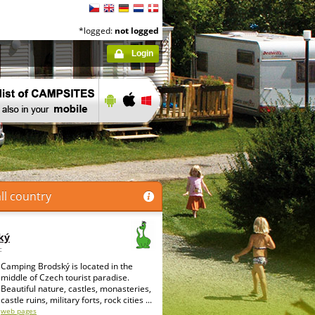
*logged:
not logged
Login
ll country
ký
c
Camping Brodský is located in the
middle of Czech tourist paradise.
Beautiful nature, castles, monasteries,
castle ruins, military forts, rock cities ...
web pages