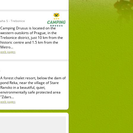
raha 5 - Trebonice
Camping Drusus is located on the
western outskirts of Prague, in the
Trebonice district, just 10 km from the
historic centre and 1.5 km from the
Metro...
web pages
o
A forest chalet resort, below the dam of
pond Reka, near the village of Stare
Ransko in a beautiful, quiet,
environmentally safe protected area
"Zdars...
web pages