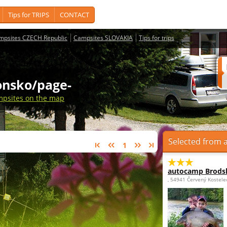
Tips for TRIPS
CONTACT
mpsites CZECH Republic
Campsites SLOVAKIA
Tips for trips
onsko/page-
psites on the map
Selected from a
1
autocamp Brods
, 54941 Červený Kostele