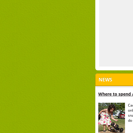
NEWS
Where to spend a
Ca
onl
sn
do 