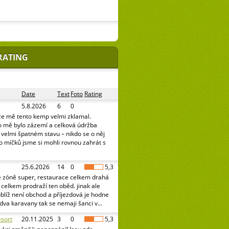
RATING
Date
Text
Foto
Rating
5.8.2026
6
0
že mě tento kemp velmi zklamal.
o mě bylo zázemí a celková údržba
e velmi špatném stavu – nikdo se o něj
o míčků jsme si mohli rovnou zahrát s
25.6.2026
14
0
5,3
é zóně super, restaurace celkem drahá
celkem prodraží ten oběd. jinak ale
oblíž není obchod a příjezdová je hodne
 dva karavany tak se nemaji šanci v...
sort
20.11.2025
3
0
5,3