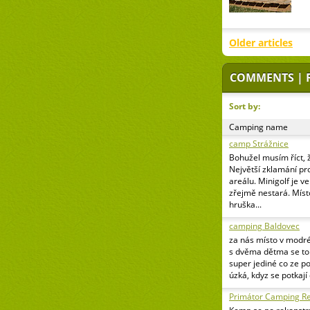
Older articles
COMMENTS | 
Sort by:
Camping name
camp Strážnice
Bohužel musím říct, 
Největší zklamání pr
areálu. Minigolf je v
zřejmě nestará. Míst
hruška...
camping Baldovec
za nás místo v modr
s dvěma dětma se to 
super jediné co ze p
úzká, kdyz se potkají
Primátor Camping Re