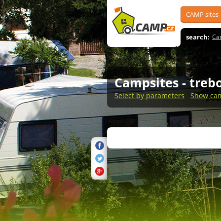
CAMP sites
search:
Ca
Campsites
- treb
Select by parameters
Show cam