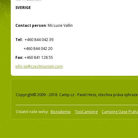
SVERIGE
Contact person
: Ms Lucie Vallin
Tel:
+460 844 042 39
+460 844 042 20
Fax:
+460 841 128 55
info-se@czechtourism.com
Copyright© 2009 - 2018 Camp.cz - Pavel Hess, všechna práva vyhraz
Ostatní naše weby:
Bezvakemp
TopCamping
Camping Oase Prah