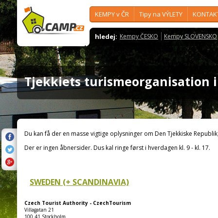
KEMPY v ČR
Tipy na VÝLETY
KONTAK
hledej:
Kempy ČESKO
Kempy SLOVENSKO
Tjekkiets turismeorganisation
Du kan få der en masse vigtige oplysninger om Den Tjekkiske Republi
Der er ingen åbnersider. Dus kal ringe først i hverdagen kl. 9 - kl. 17.
SWEDEN (+ SCANDINAVIA)
Czech Tourist Authority - CzechTourism
Villagatan 21
100 41 Stockholm