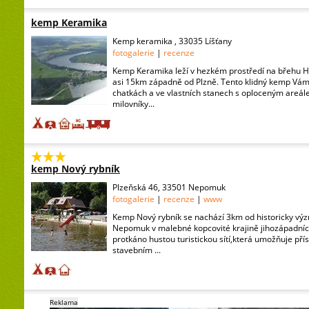
kemp Keramika
Kemp keramika , 33035 Líšťany
fotogalerie
|
recenze
Kemp Keramika leží v hezkém prostředí na břehu H
asi 15km západně od Plzně. Tento klidný kemp Vám 
chatkách a ve vlastních stanech s oploceným areá
milovníky...
kemp Nový rybník
Plzeňská 46, 33501 Nepomuk
fotogalerie
|
recenze
|
www
Kemp Nový rybník se nachází 3km od historicky v
Nepomuk v malebné kopcovité krajině jihozápadních
protkáno hustou turistickou sítí,která umožňuje p
stavebním ...
Reklama