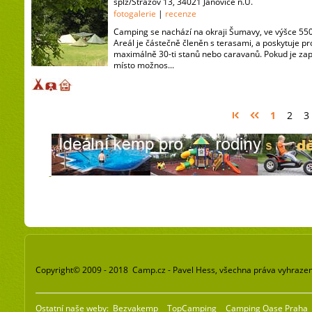
splz/Strazov 13, 34021 Janovice n.U.
fotogalerie
|
recenze
Camping se nachází na okraji Šumavy, ve výšce 5
Areál je částečně členěn s terasami, a poskytuje pr
maximálně 30-ti stanů nebo caravanů. Pokud je za
místo možnos...
1
2
3
Copyright© 2009 - 2018 Camp.cz - Pavel Hess, všechna práva vyhraze
Ostatní naše weby:
Bezvakemp
TopCamping
Camping Oase Praha