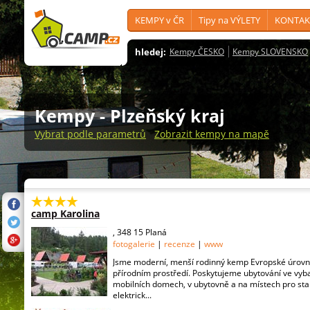
KEMPY v ČR
Tipy na VÝLETY
KONTAK
hledej:
Kempy ČESKO
Kempy SLOVENSKO
Kempy
- Plzeňský kraj
Vybrat podle parametrů
Zobrazit kempy na mapě
camp Karolina
, 348 15 Planá
fotogalerie
|
recenze
|
www
Jsme moderní, menší rodinný kemp Evropské úrovn
přírodním prostředí. Poskytujeme ubytování ve vyb
mobilních domech, v ubytovně a na místech pro stan
elektrick...