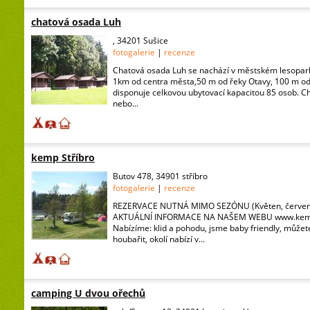
chatová osada Luh
, 34201 Sušice
fotogalerie
|
recenze
Chatová osada Luh se nachází v městském lesopark
1km od centra města,50 m od řeky Otavy, 100 m od
disponuje celkovou ubytovací kapacitou 85 osob. Cha
nebo...
kemp Stříbro
Butov 478, 34901 stříbro
fotogalerie
|
recenze
REZERVACE NUTNÁ MIMO SEZÓNU (Květen, červen, 
AKTUÁLNÍ INFORMACE NA NAŠEM WEBU www.kemp
Nabízíme: klid a pohodu, jsme baby friendly, můžete
houbařit, okolí nabízí v...
camping U dvou ořechů