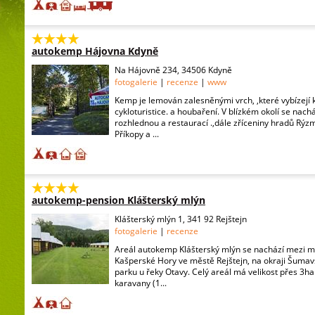
autokemp Hájovna Kdyně
Na Hájovně 234, 34506 Kdyně
fotogalerie
|
recenze
|
www
Kemp je lemován zalesněnými vrch, ,které vybízejí k 
cykloturistice. a houbaření. V blízkém okolí se nach
rozhlednou a restaurací .,dále zříceniny hradů Rýz
Příkopy a ...
autokemp-pension Klášterský mlýn
Klášterský mlýn 1, 341 92 Rejštejn
fotogalerie
|
recenze
Areál autokemp Klášterský mlýn se nachází mezi m
Kašperské Hory ve městě Rejštejn, na okraji Šuma
parku u řeky Otavy. Celý areál má velikost přes 3ha
karavany (1...