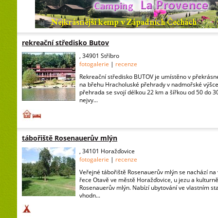
rekreační středisko Butov
, 34901 Stříbro
fotogalerie
|
recenze
Rekreační středisko BUTOV je umístěno v překrásn
na břehu Hracholuské přehrady v nadmořské výšce
přehrada se svojí délkou 22 km a šířkou od 50 do 3
nejvy...
tábořiště Rosenauerův mlýn
, 34101 Horažďovice
fotogalerie
|
recenze
Veřejné tábořiště Rosenauerův mlýn se nachází na
řece Otavě ve městě Horažďovice, u jezu a kulturn
Rosenauerův mlýn. Nabízí ubytování ve vlastním s
vhodn...