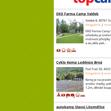
EKO Farma Camp Valdek
Valdek 8, 40761 S
fotogalerie
|
rece
EKO Farma Camp Va
střediska je tvoř
možností přistýlky
a wc,dále pak...
Cyklo Kemp Loděnice Brná
Pod Tratí 50, 403
fotogalerie
|
rece
Kemp je na pravém
areálu: chatky, po
1,2m, dětské koupal
autokemp Slavoj Litoměřice