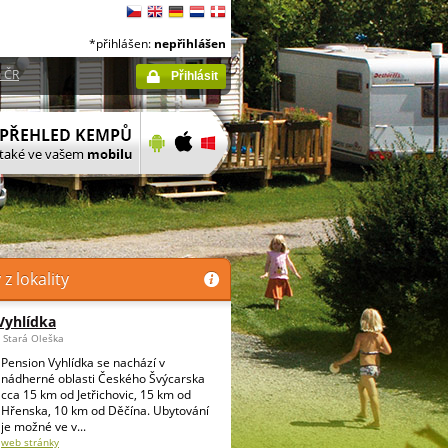
*přihlášen:
nepřihlášen
 ČR
Přihlásit
 lokality
Vyhlídka
 Stará Oleška
Pension Vyhlídka se nachází v
nádherné oblasti Českého Švýcarska
cca 15 km od Jetřichovic, 15 km od
Hřenska, 10 km od Děčína. Ubytování
je možné ve v...
web stránky