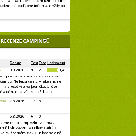
naší aplikaci s přehledem kempů přímo
budete mít potřebné informace vždy po
 RECENZE CAMPINGŮ
Datum
Text
Foto
Hodnocení
o
8.8.2026
9
2
9,4
ší správce na kterého je spoleh, že
v campu! Nejlepší camp, v jakém jsme
pání a prostě vše na jedničku. Určitě
ě a děkujeme všem, kteří budují tak...
ipno
7.8.2026
12
8
5.8.2026
6
0
že mě tento kemp velmi zklamal.
o mě bylo zázemí a celková údržba
e velmi špatném stavu – nikdo se o něj