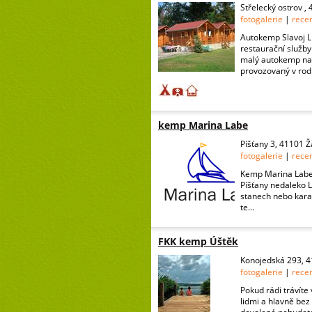
Střelecký ostrov ,
fotogalerie
|
rece
Autokemp Slavoj Li
restaurační služby
malý autokemp na 
provozovaný v rod.
kemp Marina Labe
Píšťany 3, 41101 Ž
fotogalerie
|
rece
Kemp Marina Labe 
Píšťany nedaleko L
stanech nebo kara
te...
FKK kemp Úštěk
Konojedská 293, 
fotogalerie
|
rece
Pokud rádi trávíte
lidmi a hlavně bez