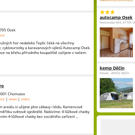
autocamp Osek
Nelsonská 669, 41705 
1705 Osek
nze
rušných hor nedaleko Teplic čeká na všechny
y, cykloturistiky a karavanových výletů Autocamp Osek.
oze na břehu přírodního koupaliště zažijete v našem
kemp Děčín
Polabí , 40502 Děčín
ro
3001 Chomutov
nze
|
www
|
video
 areálu si užijete plno zábavy i klidu. Kamencové
měřítku světově ojedinělé. Nabízíme: 4-lůžkové chatky
ním 4-lůžkové chatky bez sociálního zařízení ...