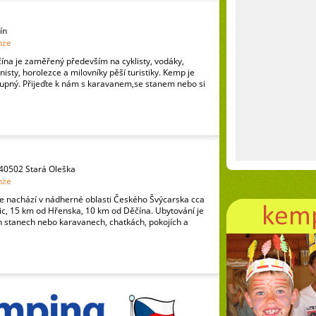
ín
nze
ína je zaměřený především na cyklisty, vodáky,
isty, horolezce a milovníky pěší turistiky. Kemp je
tupný. Přijeďte k nám s karavanem,se stanem nebo si
 40502 Stará Oleška
nze
se nachází v nádherné oblasti Českého Švýcarska cca
ic, 15 km od Hřenska, 10 km od Děčína. Ubytování je
h stanech nebo karavanech, chatkách, pokojích a