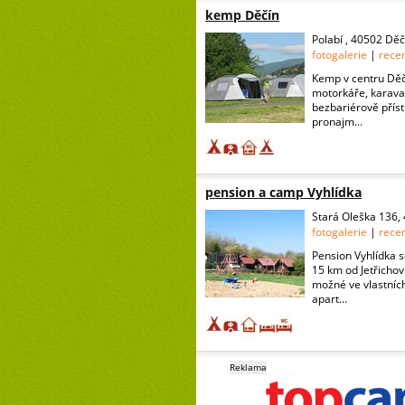
kemp Děčín
Polabí , 40502 Děč
fotogalerie
|
rece
Kemp v centru Děč
motorkáře, karavan
bezbariérově přís
pronajm...
pension a camp Vyhlídka
Stará Oleška 136,
fotogalerie
|
rece
Pension Vyhlídka 
15 km od Jetřichov
možné ve vlastníc
apart...
Reklama