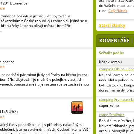
Stáhněte si ZDARMA 
 41201 Litoměřice
do Vašeho mobilu a 
nze
ruce.
Celý článek
toměřice poskytuje již řadu let ubytovací a
 zákazníkům z České republiky i zahraničí. Jedná se o
Starší články
břehu řeky Labe na okraji města Litoměřic
..
KOMENTÁŘE |
Seřadit podle:
alhostice
Název kempu
nze
camping Olšina Lipn
se nachází pár minut jízdy od Prahy na břehu jezera
Nejlepší camp, nejlep
itoměřic. Ubytování je možné v pokojích, vlastních
udrží klid a pohodu 
vanech. Součástí areálu je restaurace se zastřešenou
byli. Čisto, klid, kou
dorazíme na dýl příšt
camping Frymburk L
super kemp
41145 Úštěk
camp Strážnice
nze
Bohužel musím říct, 
 volný čas v pohodě a klidu, s přátelsky naladěnými
Největší zklamání pr
 oblečení, jste na správném místě. K odpočinku na Vaší
areálu. Minigolf je v