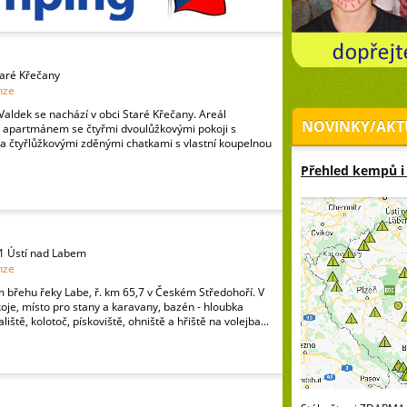
taré Křečany
nze
ldek se nachází v obci Staré Křečany. Areál
NOVINKY/AKT
en apartmánem se čtyřmi dvoulůžkovými pokoji s
 a čtyřlůžkovými zděnými chatkami s vlastní koupelnou
Přehled kempů i
21 Ústí nad Labem
nze
 břehu řeky Labe, ř. km 65,7 v Českém Středohoří. V
koje, místo pro stany a karavany, bazén - hloubka
iště, kolotoč, pískoviště, ohniště a hřiště na volejba...