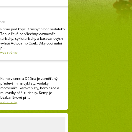
Osek
Přímo pod kopci Krušných hor nedaleko
Teplic čeká na všechny vyznavače
turistiky, cykloturistiky a karavanových
výletů Autocamp Osek. Díky optimální
p...
web stránky
Kemp v centru Děčína je zaměřený
především na cyklisty, vodáky,
motorkáře, karavanisty, horolezce a
milovníky pěší turistiky. Kemp je
bezbariérově pří...
web stránky