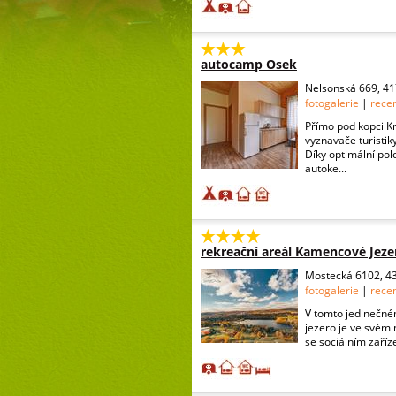
autocamp Osek
Nelsonská 669, 4
fotogalerie
|
rece
Přímo pod kopci K
vyznavače turistik
Díky optimální pol
autoke...
rekreační areál Kamencové Jeze
Mostecká 6102, 4
fotogalerie
|
rece
V tomto jedinečném
jezero je ve svém 
se sociálním zaříze