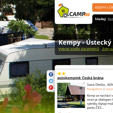
KEMPY v ČR
hledej:
Ke
Kempy
- Ústecký
Vybrat podle parametrů
Zobra
autokempink Česká brána
Stará Oleška , 40
fotogalerie
|
rece
Kemp se nachází v
stran je obklopen 
rybníky skýtají m
parku ČES...