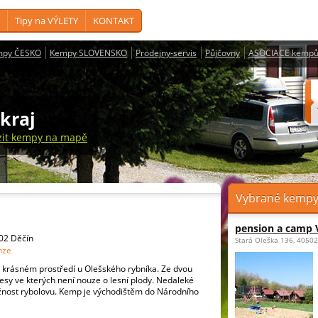
Tipy na VÝLETY
KONTAKT
mpy ČESKO
Kempy SLOVENSKO
Prodejny-servis
Půjčovny
ASOCIACE kempů
 kraj
zit kempy na mapě
Vybrané kempy z
pension a camp 
502 Děčín
Stará Oleška 136, 40502
nze
 krásném prostředí u Olešského rybníka. Ze dvou
lesy ve kterých není nouze o lesní plody. Nedaleké
ožnost rybolovu. Kemp je východištěm do Národního