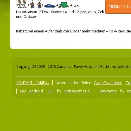
1090,-
/ 1 T
Hauptsaison- 2 Erw.+Kindern 4 und 12 Jahr, Auto, Zelt
und Orttaxe
Rabatt bei einem Aufenthalt von 6 oder mehr Nächten – 10 % Reduz
Copyright© 2009 - 2018 Camp.cz - Pavel Hess, alle Rechte vorbehalte
KONTAKT - CAMP.cz
Unsere andere Seiten:
CampTschechien
To
App:
Android
iOS
by
MobileSoft s.r.o
WinPhone
by
XP