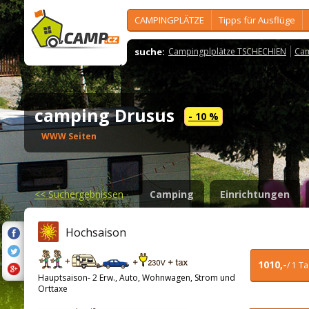
CAMPINGPLÄTZE
Tipps für Ausflüge
suche:
Campingplplätze TSCHECHIEN
Cam
camping Drusus
- 10 %
WWW Seiten
<<
Suchergebnissen
Camping
Einrichtungen
Hochsaison
1010,-
/ 1 T
Hauptsaison- 2 Erw., Auto, Wohnwagen, Strom und
Orttaxe