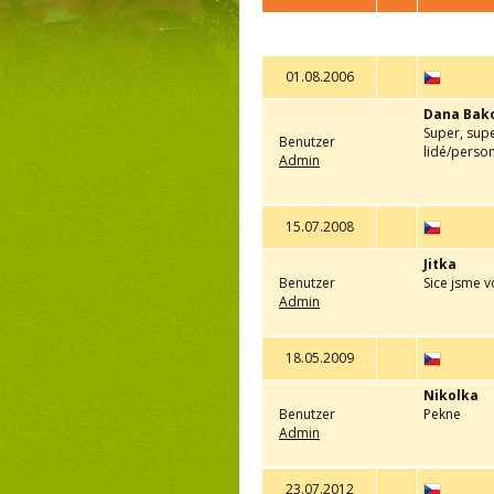
01.08.2006
Dana Bak
Super, sup
Benutzer
lidé/person
Admin
15.07.2008
Jitka
Benutzer
Sice jsme v
Admin
18.05.2009
Nikolka
Benutzer
Pekne
Admin
23.07.2012