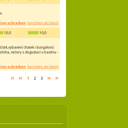
in
ion schreiben
berichten als falsch
10,0
10,0
 čisté,vybavení chatek i bungalovů
oloha, večery s degustací u bazénu -
ion schreiben
berichten als falsch
1
2
3