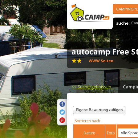
CAMPINGPL
suche:
Cam
autocamp Free S
WWW Seiten
<<
Suchergebnissen
Campi
Eigene Bewertung zufügen
Sortieren nach
Datum
Foto