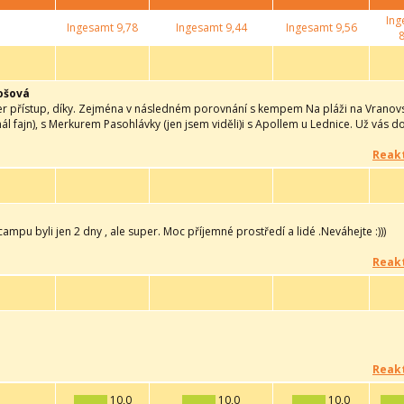
Ing
Ingesamt
9,78
Ingesamt
9,44
Ingesamt
9,56
8
ošová
er přístup, díky. Zejména v následném porovnání s kempem Na pláži na Vranovsk
ál fajn), s Merkurem Pasohlávky (jen jsem viděli)i s Apollem u Lednice. Už vá
Reakt
campu byli jen 2 dny , ale super. Moc příjemné prostředí a lidé .Neváhejte :)))
Reakt
Reakt
10,0
10,0
10,0