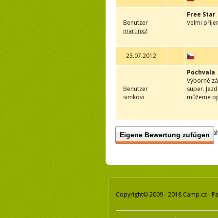
Free Star
Benutzer
Velmi příje
martinx2
23.07.2012
Pochvala
Výborné záz
Benutzer
super. Jezd
simkovi
můžeme op
Anzah
Eigene Bewertung zufügen
Copyright© 2009 - 2018 Camp.cz - Pa