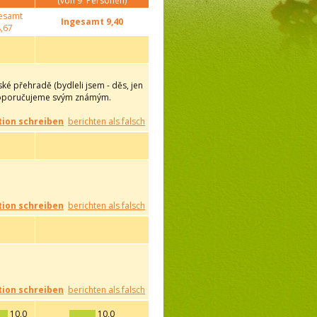
(von
9
Personen)
esamt
Ingesamt
9,40
,67
é přehradě (bydleli jsem - děs, jen
s doporučujeme svým známým.
ion schreiben
berichten als falsch
ion schreiben
berichten als falsch
ion schreiben
berichten als falsch
10,0
10,0