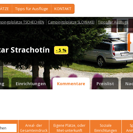
ÄTZE
Tipps für Ausflüge
KONTAKT
pingplplätze TSCHECHIEN
Campingplplätze SLOWAKEI
Tipps für Ausflüge
tar Strachotín
- 5 %
ng
Einrichtungen
Kommentare
Preislist
Nac
Areal- der
Eigene Plätze, oder
Soziale
Sp
Gesamteindruck
Miet-unterkunft
Einrichtungen
Ani