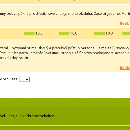
mný pobyt, pěkné prostředí, nové chatky, vlídná obsluha. Zase přijedeme. Mart
Reakt
10,0
10,0
10,0
emí, ubytování prima, skvělý a přátelský přístup personálu a majitelů, sociálky
íme již 7 let parta kamarádů,většinou srpen a září a vždy spokojenost. Krásná p
ravdu doporučit.
Reakt
l pro Seite:
vel Hess, alle Rechte vorbehalten