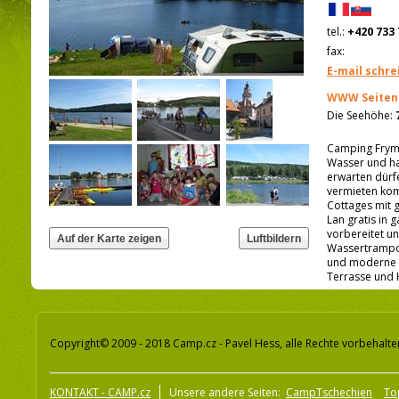
tel.:
+420 733 
fax:
E-mail schre
WWW Seiten
Die Seehöhe:
Camping Frymb
Wasser und hat
erwarten dürfe
vermieten kom
Cottages mit 
Lan gratis in
vorbereitet un
Wassertrampoli
und moderne 3
Terrasse und 
Copyright© 2009 - 2018 Camp.cz - Pavel Hess, alle Rechte vorbehalte
KONTAKT - CAMP.cz
Unsere andere Seiten:
CampTschechien
To