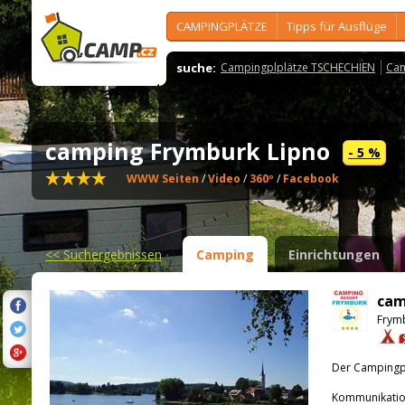
CAMPINGPLÄTZE
Tipps für Ausflüge
suche:
Campingplplätze TSCHECHIEN
Cam
camping Frymburk Lipno
- 5 %
WWW Seiten
/
Video
/
360º
/
Facebook
<<
Suchergebnissen
Camping
Einrichtungen
cam
Frymb
Der Campingpla
Kommunikatio