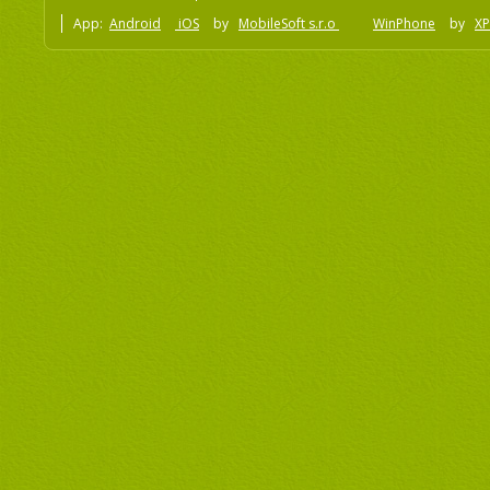
App:
Android
iOS
by
MobileSoft s.r.o
WinPhone
by
XP