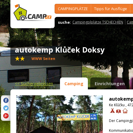
CAMPINGPLÄTZE
Tipps für Ausflüge
suche:
Campingplplätze TSCHECHIEN
Cam
autokemp Klůček Doksy
WWW Seiten
<<
Suchergebnissen
Camping
Einrichtungen
autokemp
Ke Klůčku , 4
Der Campingpla
Kommunikatio