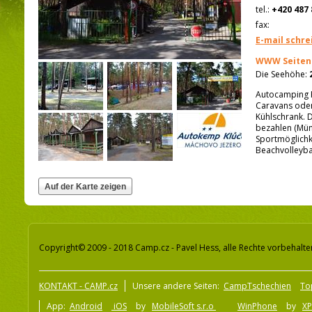
tel.:
+420 487 
fax:
E-mail schre
WWW Seiten
Die Seehöhe:
Autocamping K
Caravans oder 
Kühlschrank. 
bezahlen (Münz
Sportmöglichk
Beachvolleyba
Copyright© 2009 - 2018 Camp.cz - Pavel Hess, alle Rechte vorbehalte
KONTAKT - CAMP.cz
Unsere andere Seiten:
CampTschechien
To
App:
Android
iOS
by
MobileSoft s.r.o
WinPhone
by
XP