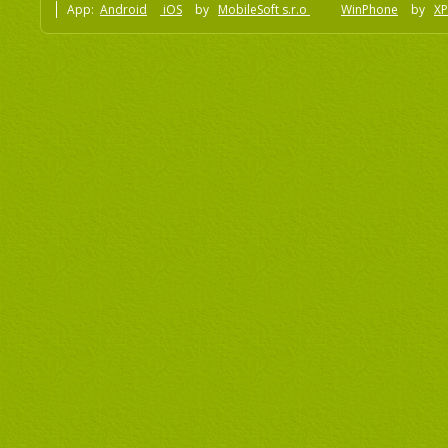
App:
Android
iOS
by
MobileSoft s.r.o
WinPhone
by
XP