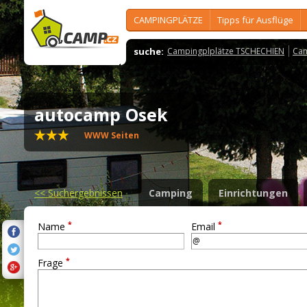
CAMPINGPLÄTZE
Tipps für Ausflüge
suche:
Campingplplätze TSCHECHIEN
Cam
autocamp Osek
WWW Seiten
<<
Suchergebnissen
Camping
Einrichtungen
*
*
Name
Email
*
Frage