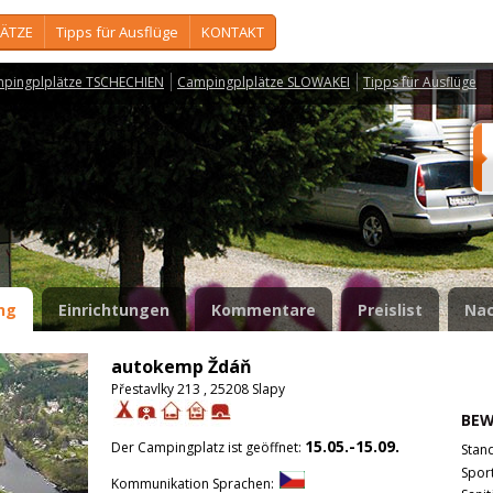
ÄTZE
Tipps für Ausflüge
KONTAKT
pingplplätze TSCHECHIEN
Campingplplätze SLOWAKEI
Tipps für Ausflüge
ng
Einrichtungen
Kommentare
Preislist
Nac
autokemp Ždáň
Přestavlky 213 , 25208 Slapy
BE
15.05.-15.09.
Der Campingplatz ist geöffnet:
Stan
Spor
Kommunikation Sprachen: