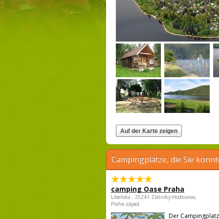
Campingplätze, die Sie könnt
camping Oase Praha
Libeňská , 25241 Zlatníky-Hodkovice,
Praha-západ
Der Campingplatz l