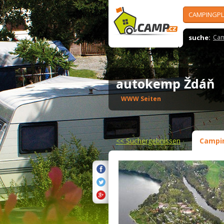
CAMPINGPL
suche:
Cam
autokemp Ždáň
WWW Seiten
<<
Suchergebnissen
Campi