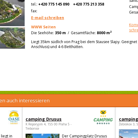
Sanit
tel.:
+420 775 145 090
+420 775 213 358
Camp
fax:
Gesa
E-mail schreiben
Kome
WWW Seiten
schr
2
Die Seehöhe:
350 m
/
Gesamtfläche:
8000 m
Liegt 35km südlich von Prag bei dem Stausee Slapy. Geeignet
Anschluss) und 4-6 Betthütten.
en auch interessieren
camping Drusus
camping
K Reporyjim 4, 155 00 Praha 5 -
Žebrákov 3, 
Trebonice
iegt in
Der Campingplatz Drusus