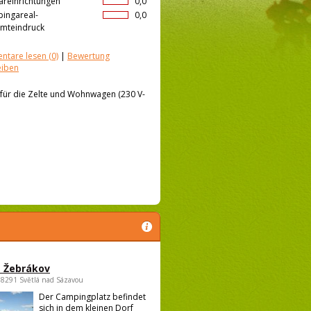
äreinrichtungen
0,0
ingareal-
0,0
mteindruck
ntare lesen
(0)
|
Bewertung
eiben
 für die Zelte und Wohnwagen (230 V-
 Žebrákov
58291 Světlá nad Sázavou
Der Campingplatz befindet
sich in dem kleinen Dorf