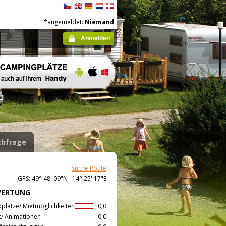
*angemeldet:
Niemand
Anmelden
hfrage
suche Route
GPS: 49° 48' 09"N 14° 25' 17"E
WERTUNG
dplätze/ Mietmöglichkeiten
0,0
t/ Animationen
0,0