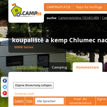
CAMPINGPLÄTZE
Tipps für Ausflüge
suche:
Campingplplätze TSCHECHIEN
Cam
koupaliště a kemp Chlumec na
WWW Seiten
<<
Suchergebnissen
Camping
Kommentare
Eigene Bewertung zufügen
Sortieren nach
Areal- der
Eigene 
Datum
Foto
Gesamteindruck