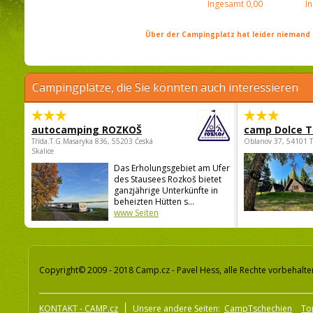
Ingesamt
0,00
I
Über der Campingplatz hat leider niemand 
Campingplätze, die Sie könnten auch interessieren
autocamping ROZKOŠ
camp Dolce T
Třída.T.G.Masaryka 836, 55203 Česká
Oblanov 37, 54101 
Skalice
Das Erholungsgebiet am Ufer
des Stausees Rozkoš bietet
ganzjährige Unterkünfte in
beheizten Hütten s...
www Seiten
Copyright© 2009 - 2018 Camp.cz - Pavel Hess, alle Rechte vorbehalte
KONTAKT - CAMP.cz
Unsere andere Seiten:
CampTschechien
To