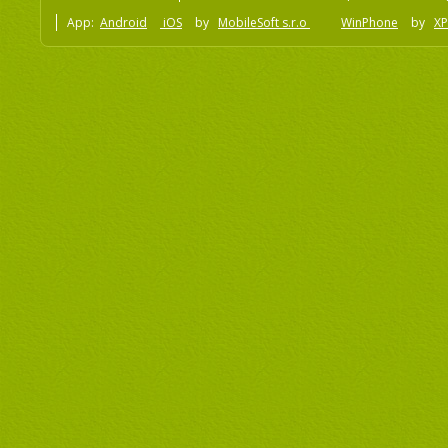
App:
Android
iOS
by
MobileSoft s.r.o
WinPhone
by
XP