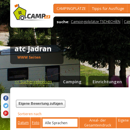
CAMPINGPLÄTZE
Tipps für Ausflüge
suche:
Campingplplätze TSCHECHIEN
Cam
atc Jadran
WWW Seiten
<<
Suchergebnissen
Camping
Einrichtungen
Eigene Bewertung zufügen
Sortieren nach
Areal- der
Eigene 
Datum
Foto
Gesamteindruck