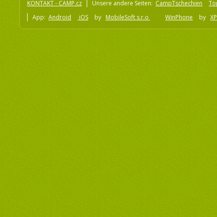
KONTAKT - CAMP.cz
Unsere andere Seiten:
CampTschechien
To
App:
Android
iOS
by
MobileSoft s.r.o
WinPhone
by
XP