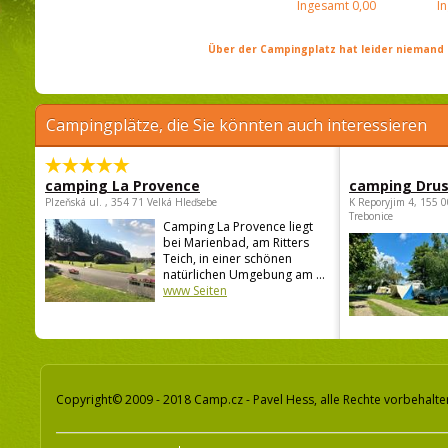
Ingesamt
0,00
I
Über der Campingplatz hat leider niemand 
Campingplätze, die Sie könnten auch interessieren
camping La Provence
camping Dru
Plzeňská ul. , 354 71 Velká Hleďsebe
K Reporyjim 4, 155 0
Trebonice
Camping La Provence liegt
bei Marienbad, am Ritters
Teich, in einer schönen
natürlichen Umgebung am ...
www Seiten
Copyright© 2009 - 2018 Camp.cz - Pavel Hess, alle Rechte vorbehalte