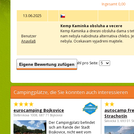
Ingesamt
0,00
13.06.2025
Kemp Kaminka obsluha a vecere
Kemp Kaminka a dnesni obsluha dama s tetov
Benutzer
nam nebyla nabidnuta alternativa chlebs. J
Anavila8
nebyla. Ocekavam vyjadreni majitele.
Anzahl pro Seite:
Eigene Bewertung zufügen
Campingplätze, die Sie könnten auch interessieren
eurocamping Bojkovice
autocamp Fre
Štefánikova 1008, 687 71 Bojkovice
Strachotín
Šakvická 3, 693 01 S
Der Campingplatz befindet
sich am Rande der Stadt
Bojkovice, nicht weit vom