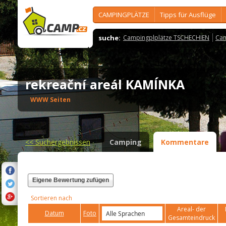
CAMPINGPLÄTZE
Tipps für Ausflüge
suche:
Campingplplätze TSCHECHIEN
Cam
rekreační areál KAMÍNKA
WWW Seiten
<<
Suchergebnissen
Camping
Kommentare
Eigene Bewertung zufügen
Sortieren nach
Areal- der
Datum
Foto
Gesamteindruck