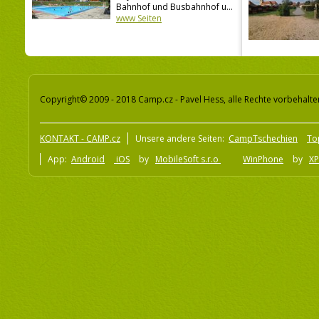
Bahnhof und Busbahnhof u...
www Seiten
Copyright© 2009 - 2018 Camp.cz - Pavel Hess, alle Rechte vorbehalte
KONTAKT - CAMP.cz
Unsere andere Seiten:
CampTschechien
To
App:
Android
iOS
by
MobileSoft s.r.o
WinPhone
by
XP