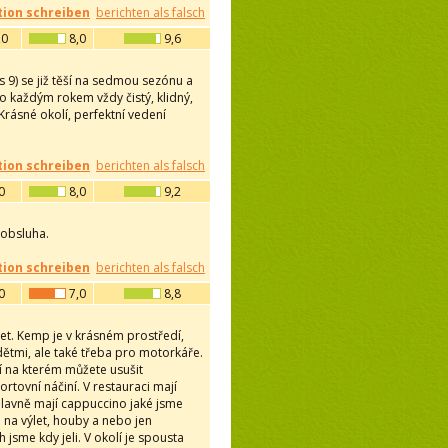
ion schreiben
berichten als falsch
,0
8,0
9,6
9) se již těší na sedmou sezónu a
o každým rokem vždy čistý, klidný,
rásné okolí, perfektní vedení
ion schreiben
berichten als falsch
0
8,0
9,2
 obsluha.
ion schreiben
berichten als falsch
0
7,0
8,8
let. Kemp je v krásném prostředí,
 dětmi, ale také třeba pro motorkáře.
ní na kterém můžete usušit
tovní náčiní. V restauraci mají
hlavně mají cappuccino jaké jsme
m na výlet, houby a nebo jen
 jsme kdy jeli. V okolí je spousta