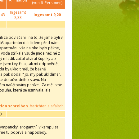
gen
Animation
(von
6
Personen)
Ingesamt
,43
Ingesamt
9,20
8,33
i za povlečení i na to, že jsme byli v
náš apartmán dali lidem před námi.
 apartmánu vše na oko bylo pěkné,
voda stříkala všude jinde než né z
 mladík začal otvírat šuplíky a z
 jsem i vytřela, tak mi odpověděl,
u by uklidit měl, že běžně
a pak dodal," jo, my pak uklidíme".
 vše do původního stavu. Na
Vám naúčtovány peníze...Za mě jsme
sluha, která se usmívala, ale
ion schreiben
berichten als falsch
0
esympatický, arogantní. V kempu se
 jsme tu poprvé a naposledy.