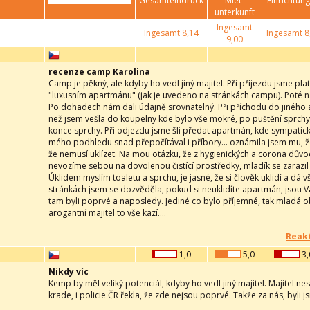
Gesamteindruck
Miet-
Einrichtun
unterkunft
Ingesamt
Ingesamt
8,14
Ingesamt
8
9,00
recenze camp Karolina
Camp je pěkný, ale kdyby ho vedl jiný majitel. Při příjezdu jsme platil
"luxusním apartmánu" (jak je uvedeno na stránkách campu). Poté 
Po dohadech nám dali údajně srovnatelný. Při příchodu do jiného
než jsem vešla do koupelny kde bylo vše mokré, po puštění sprchy 
konce sprchy. Při odjezdu jsme šli předat apartmán, kde sympatický
mého podhledu snad přepočítával i příbory... oznámila jsem mu, že
že nemusí uklízet. Na mou otázku, že z hygienických a corona důvod
nevozíme sebou na dovolenou čistící prostředky, mladík se zarazil 
Úklidem myslím toaletu a sprchu, je jasné, že si člověk uklidí a dá
stránkách jsem se dozvěděla, pokud si neuklidíte apartmán, jsou 
tam byli poprvé a naposledy. Jediné co bylo příjemné, tak mladá ob
arogantní majitel to vše kazí....
Reakt
1,0
5,0
3,
Nikdy víc
Kemp by měl veliký potenciál, kdyby ho vedl jiný majitel. Majitel n
krade, i policie ČR řekla, že zde nejsou poprvé. Takže za nás, byli