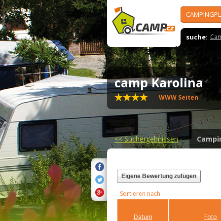
CAMPINGPL
suche:
Cam
camp Karolina
WWW Seiten
<<
Suchergebnissen
Campi
Eigene Bewertung zufügen
Sortieren nach
Datum
Foto