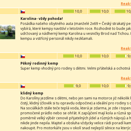
Reakt
10,0
10,0
10
Karolina- vždy pohoda!
Posádka našeho obytného auta (manželé 2x69 + Český strakatý pes 
vybírá, které kempy navštíví v letošním roce. Rozhodně to bude jak
udržovaný a nádherný kemp Karolina u vesničky Brod nad Tichou. K
kempu a vstřícný personál nikdy nezklamali.
Reakt
10,0
10,0
9,
Pěkný rodinný kemp
Super kemp vhodný pro rodiny s dětmi. Velmi přátelská a ochotná
Reakt
9,0
10,0
9,
klidný kemp
Do Karolíny jezdíme s dětmi, nebo jen sami na motorce již několik 
čistý, klidný (člověk si tu opravdu odpočine) a ideální pro rodiny s
Na sociálkách stále teče teplá voda, která je zdarma, je zde i tope
promočené prádlo nebo se ohřát. K zapůjčení mají kola a různá spor
poměrně velký výběr cenově přijatelných jídel a různých nápojů a 
nikde jinde nepila. Majitel a obsluha vždycky velice rádi poradí ka
nakoupit. Pro motorkáře jsou v okolí snad nejlepší silnice na kterých