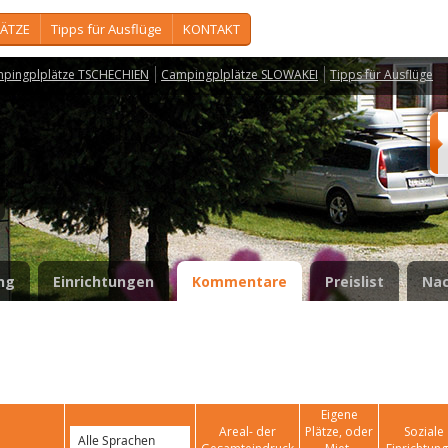
ÄTZE
Tipps für Ausflüge
KONTAKT
pingplplätze TSCHECHIEN
Campingplplätze SLOWAKEI
Tipps für Ausflüge
ng
Einrichtungen
Kommentare
Preislist
Nac
Eigene
Areal- der
Plätze, oder
Soziale