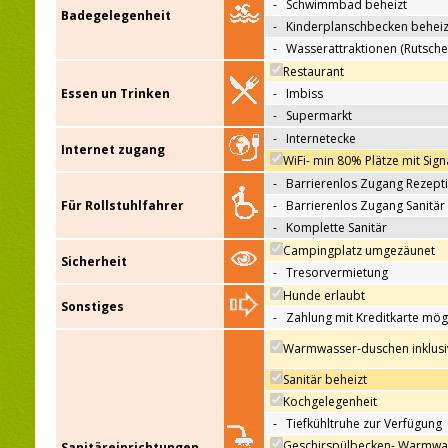
-
Schwimmbad beheizt
Badegelegenheit
-
Kinderplanschbecken beheiz
-
Wasserattraktionen (Rutsche
Restaurant
Essen un Trinken
-
Imbiss
-
Supermarkt
-
Internetecke
Internet zugang
WiFi- min 80% Plätze mit Sign
-
Barrierenlos Zugang Rezept
Für Rollstuhlfahrer
-
Barrierenlos Zugang Sanitär
-
Komplette Sanitär
Campingplatz umgezäunet
Sicherheit
-
Tresorvermietung
Hunde erlaubt
Sonstiges
-
Zahlung mit Kreditkarte mög
Warmwasser-duschen inklusi
Sanitär beheizt
Kochgelegenheit
-
Tiefkühltruhe zur Verfügung
Geschirspülbecken- Warmwa
Sanitäreinrichtungen