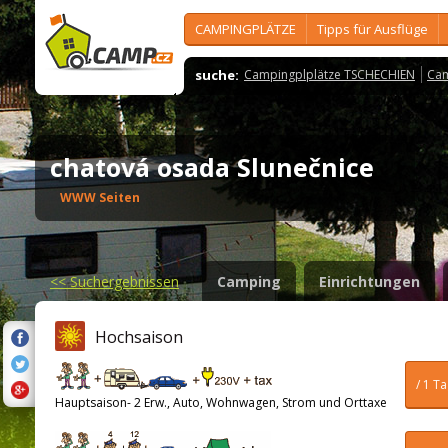
CAMPINGPLÄTZE
Tipps für Ausflüge
suche:
Campingplplätze TSCHECHIEN
Cam
chatová osada Slunečnice
WWW Seiten
<<
Suchergebnissen
Camping
Einrichtungen
Hochsaison
/ 1 T
Hauptsaison- 2 Erw., Auto, Wohnwagen, Strom und Orttaxe