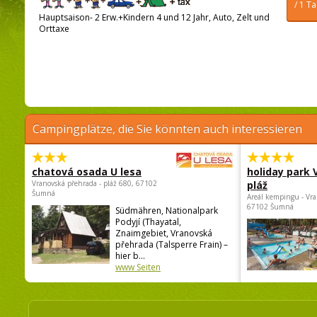
/ 1 T
Hauptsaison- 2 Erw.+Kindern 4 und 12 Jahr, Auto, Zelt und
Orttaxe
Campingplätze, die Sie könnten auch interessieren
chatová osada U lesa
holiday park
Vranovská přehrada - pláž 680, 67102
pláž
Šumná
Areál kempingu - Vra
67102 Šumná
Südmähren, Nationalpark
Podyjí (Thayatal,
Znaimgebiet, Vranovská
přehrada (Talsperre Frain) –
hier b...
www Seiten