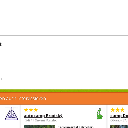
:
h
en auch interessieren
autocamp Brodský
camp Do
, 54941 Červený Kostelec
Oblanov 37,
Campingplatz Brodský