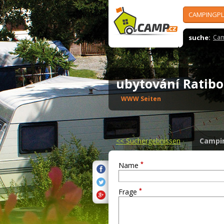
CAMPINGPL
suche:
Cam
ubytování Ratib
WWW Seiten
<<
Suchergebnissen
Campi
*
Name
*
Frage