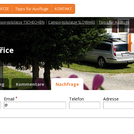
ÄTZE
Tipps für Ausflüge
KONTAKT
pingplplätze TSCHECHIEN
Campingplplätze SLOWAKEI
Tipps für Ausflüge
ořice
ng
Kommentare
Nachfrage
*
Email
Telefon
Adresse