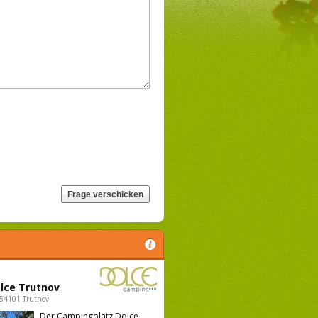
lce Trutnov
 54101 Trutnov
Der Campingplatz Dolce