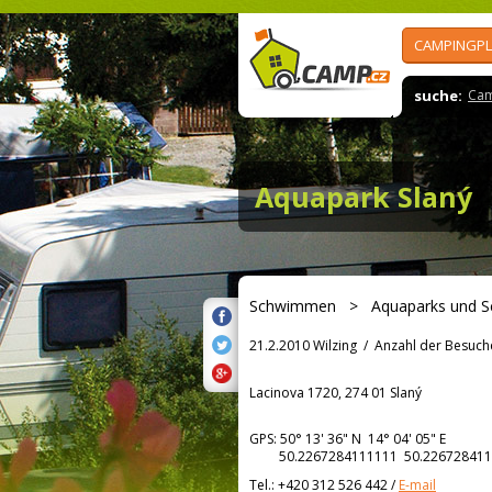
CAMPINGPL
suche:
Cam
Aquapark Slaný
Schwimmen
>
Aquaparks und 
21.2.2010 Wilzing
/
Anzahl der Besuch
Lacinova 1720, 274 01 Slaný
GPS:
50° 13' 36"
N
14° 04' 05"
E
50.2267284111111 50.226728411
Tel.:
+420 312 526 442
/
E-mail