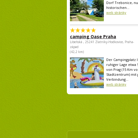
Dorf Trebonice, n
historischen...
web stránky
camping Oase Praha
Libeňská , 25241 Zlatníky-Hodkovice, Praha-
západ
(42,2 km)
Der Campingplatz li
ruhiger Lage etwa 
von Prag (15 Km v
Stadtzentrum) mit 
Verbindung...
web stránky