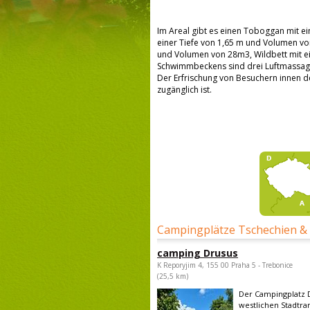
Im Areal gibt es einen Toboggan mit 
einer Tiefe von 1,65 m und Volumen v
und Volumen von 28m3, Wildbett mit e
Schwimmbeckens sind drei Luftmassa
Der Erfrischung von Besuchern innen de
zugänglich ist.
Campingplätze Tschechien &
camping Drusus
K Reporyjim 4, 155 00 Praha 5 - Trebonice
(25,5 km)
Der Campingplatz D
westlichen Stadtra