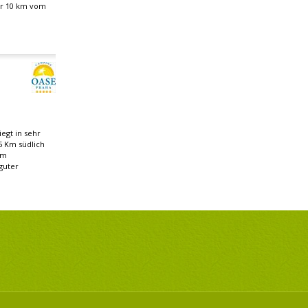
ur 10 km vom
egt in sehr
5 Km südlich
om
guter