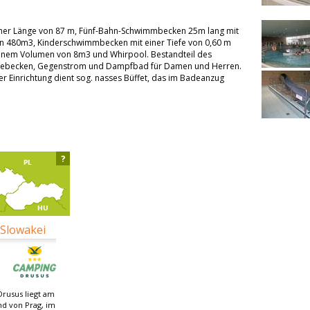
einer Länge von 87 m, Fünf-Bahn-Schwimmbecken 25m lang mit
on 480m3, Kinderschwimmbecken mit einer Tiefe von 0,60 m
inem Volumen von 8m3 und Whirpool. Bestandteil des
gebecken, Gegenstrom und Dampfbad für Damen und Herren.
r Einrichtung dient sog. nasses Büffet, das im Badeanzug
?
 Slowakei
rusus liegt am
nd von Prag, im