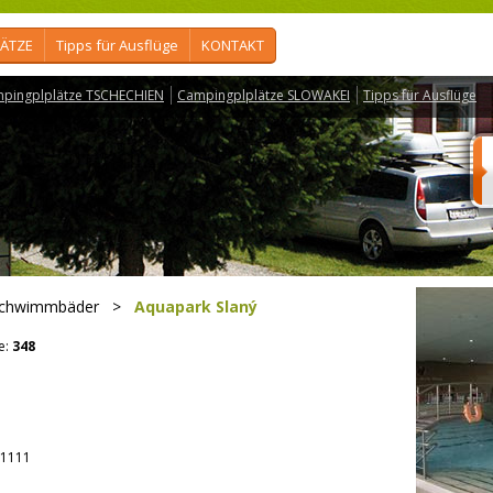
ÄTZE
Tipps für Ausflüge
KONTAKT
pingplplätze TSCHECHIEN
Campingplplätze SLOWAKEI
Tipps für Ausflüge
Schwimmbäder
>
Aquapark Slaný
e:
348
1111