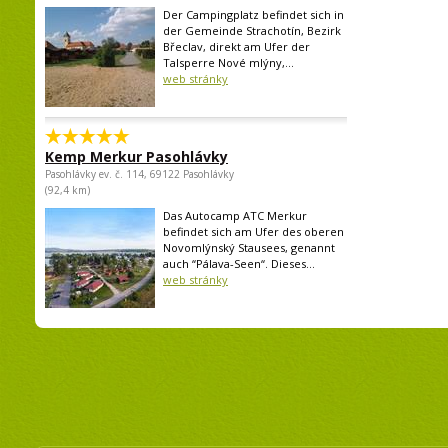
Der Campingplatz befindet sich in
der Gemeinde Strachotín, Bezirk
Břeclav, direkt am Ufer der
Talsperre Nové mlýny,...
web stránky
Kemp Merkur Pasohlávky
Pasohlávky ev. č. 114, 69122 Pasohlávky
(92,4 km)
Das Autocamp ATC Merkur
befindet sich am Ufer des oberen
Novomlýnský Stausees, genannt
auch “Pálava-Seen“. Dieses...
web stránky