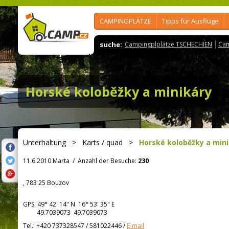
CAMPINGPLÄTZE
Tipps für Ausflüge
suche:
Campingplplätze TSCHECHIEN
Cam
Horské koloběžky a minikáry
Unterhaltung
>
Karts / quad
>
Horské koloběžky a min
11.6.2010 Marta
/
Anzahl der Besuche:
230
, 783 25 Bouzov
GPS:
49° 42' 14"
N
16° 53' 35"
E
49.7039073 49.7039073
Tel.:
+420 737328547 / 581022446
/
E-mail