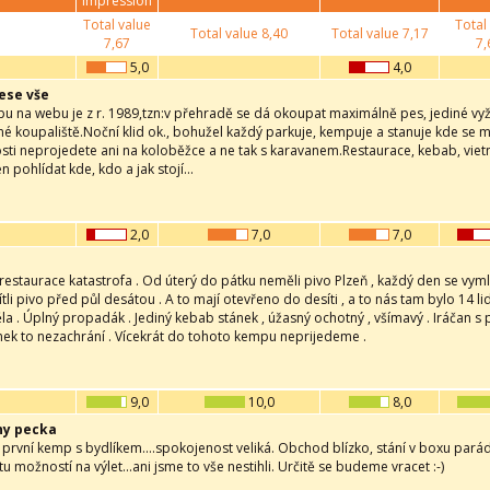
impression
Total value
Total
Total value
8,40
Total value
7,17
7,67
7,
5,0
4,0
ese vše
u na webu je z r. 1989,tzn:v přehradě se dá okoupat maximálně pes, jediné vyžit
é koupaliště.Noční klid ok., bohužel každý parkuje, kempuje a stanuje kde se mu 
sti neprojedete ani na koloběžce a ne tak s karavanem.Restaurace, kebab, viet
en pohlídat kde, kdo a jak stojí...
2,0
7,0
7,0
restaurace katastrofa . Od úterý do pátku neměli pivo Plzeň , každý den se vymlouv
i pivo před půl desátou . A to mají otevřeno do desíti , a to nás tam bylo 14 li
la . Úplný propadák . Jediný kebab stánek , úžasný ochotný , všímavý . Iráčan s 
nek to nezachrání . Vícekrát do tohoto kempu neprijedeme .
9,0
10,0
8,0
ny pecka
 první kemp s bydlíkem....spokojenost veliká. Obchod blízko, stání v boxu parádn
u možností na výlet...ani jsme to vše nestihli. Určitě se budeme vracet :-)