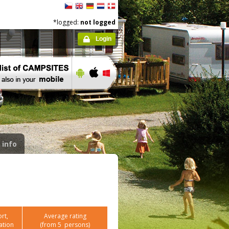
*logged:
not logged
Login
 info
rt,
Average rating
ation
(from
5
persons)