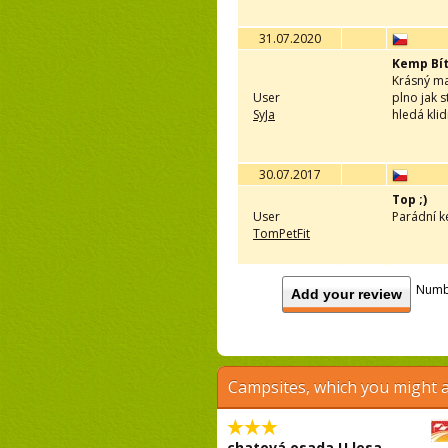
31.07.2020
Kemp Bí
Krásný ma
User
plno jak 
SyJa
hledá kli
30.07.2017
Top ;)
User
Parádní k
TomPetFit
Numb
Add your review
Campsites, which you might a
chatová osada U lesa