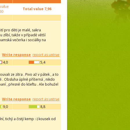
 value
Total value
7,96
60
í pro děti je malé, sakra
zlíbí, takže v případě větší
namská večerka i sociálky na
Write response
report as untrue
4,0
5,4
ali ze zítra . Pivo až v pátek , a to
di . Obsluha úplně příšerná , nikdo
paní , přesně do kšeftu . Ale bohužel
Write response
report as untrue
9,0
8,8
í, tichý a čistý kemp :-) kousek od