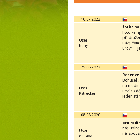
10.07.2022
fotka sn
Foto kemp
předražen
User
návštěvno
hony
úrovni... j
25.06.2022
Recenze
Bohužel , 
nám odmítl
User
neví co dě
Rstrucker
jeden stá
08.08.2020
pro rodi
náš úplně
User
něj spoust
editava