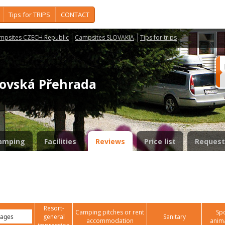
Tips for TRIPS
CONTACT
mpsites CZECH Republic
Campsites SLOVAKIA
Tips for trips
novská Přehrada
amping
Facilities
Reviews
Price list
Request
Resort-
Camping pitches or rent
Spo
general
Sanitary
accommodation
anim