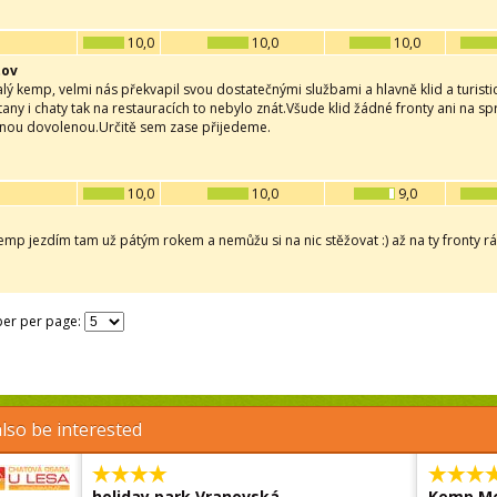
10,0
10,0
10,0
tov
lý kemp, velmi nás překvapil svou dostatečnými službami a hlavně klid a turisti
stany i chaty tak na restauracích to nebylo znát.Všude klid žádné fronty ani na 
dnou dovolenou.Určitě sem zase přijedeme.
10,0
10,0
9,0
emp jezdím tam už pátým rokem a nemůžu si na nic stěžovat :) až na ty fronty r
er per page:
lso be interested
holiday park Vranovská
Kemp Me