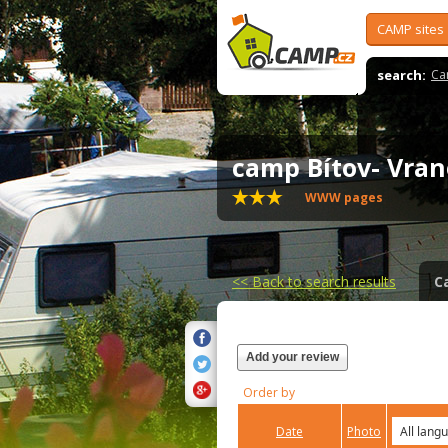
CAMP sites
search:
Ca
camp Bítov- Vra
WWW pages
<<
Back to search results
C
Add your review
Order by
Date
Photo