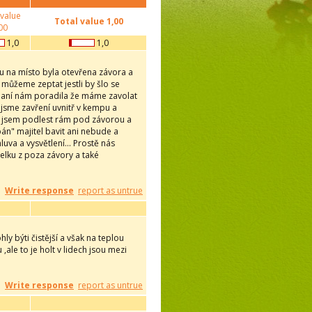
 value
Total value
1,00
00
1,0
1,0
zdu na místo byla otevřena závora a
 můžeme zeptat jestli by šlo se
paní nám poradila že máme zavolat
i jsme zavření uvnitř v kempu a
l jsem podlest rám pod závorou a
án" majitel bavit ani nebude a
uva a vysvětlení... Prostě nás
elku z poza závory a také
Write response
report as untrue
ly býti čistější a však na teplou
ale to je holt v lidech jsou mezi
Write response
report as untrue