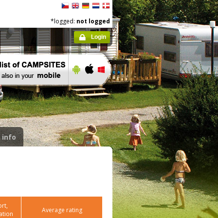
*logged:
not logged
Login
 info
rt,
Average rating
ation