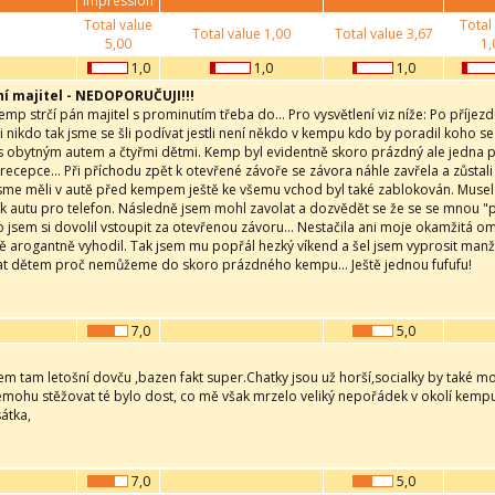
impression
Total value
Total
Total value
1,00
Total value
3,67
5,00
1,
1,0
1,0
1,0
í majitel - NEDOPORUČUJI!!!
kemp strčí pán majitel s prominutím třeba do... Pro vysvětlení viz níže: Po příje
i nikdo tak jsme se šli podívat jestli není někdo v kempu kdo by poradil koho se
s obytným autem a čtyřmi dětmi. Kemp byl evidentně skoro prázdný ale jedna 
 recepce... Při příchodu zpět k otevřené závoře se závora náhle zavřela a zůstal
jsme měli v autě před kempem ještě ke všemu vchod byl také zablokován. Muse
 k autu pro telefon. Následně jsem mohl zavolat a dozvědět se že se se mnou "p
 jsem si dovolil vstoupit za otevřenou závoru... Nestačila ani moje okamžitá oml
ě arogantně vyhodil. Tak jsem mu popřál hezký víkend a šel jsem vyprosit manž
at dětem proč nemůžeme do skoro prázdného kempu... Ještě jednou fufufu!
7,0
5,0
sem tam letošní dovču ,bazen fakt super.Chatky jsou už horší,socialky by také moh
emohu stěžovat té bylo dost, co mě však mrzelo veliký nepořádek v okolí kempu ,
átka,
7,0
5,0