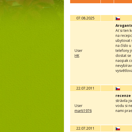
07.08.2025
Arogantn
Ať si ten 
na recepc
ubytovat 
na číslo u
User
telefony 
HK
dostat se
naopak co
nevybírav
vysvětlov
22.07.2011
recenze
strávila j
User
vodu si n
marti1976
nami pras
22.07.2011