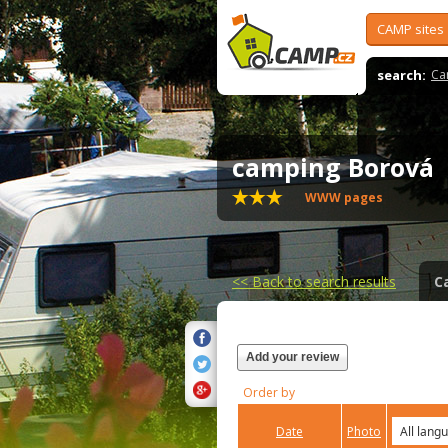
CAMP sites
search:
Ca
camping Borová
WWW pages
<<
Back to search results
C
Add your review
Order by
Date
Photo