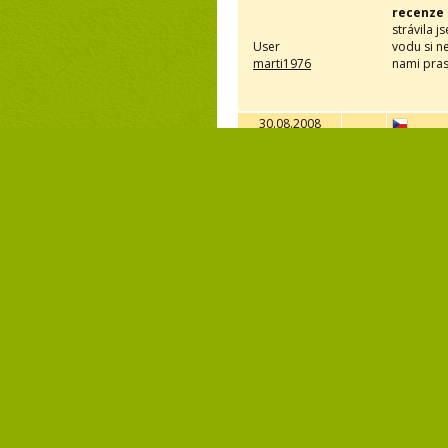
recenze
strávila j
User
vodu si n
marti1976
nami pras
30.08.2008
D. Rome
User
Moc jsme s
Admin
05.05.2007
Iveta Fr
User
moc pěkné
Admin
Numb
Add your review