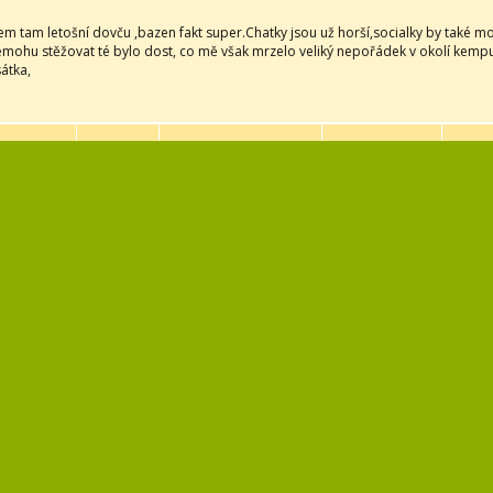
sem tam letošní dovču ,bazen fakt super.Chatky jsou už horší,socialky by také moh
emohu stěžovat té bylo dost, co mě však mrzelo veliký nepořádek v okolí kempu ,
átka,
r
i to tam letos užili. Hlavně ten krásný bazén.
ancová
...
er per page: