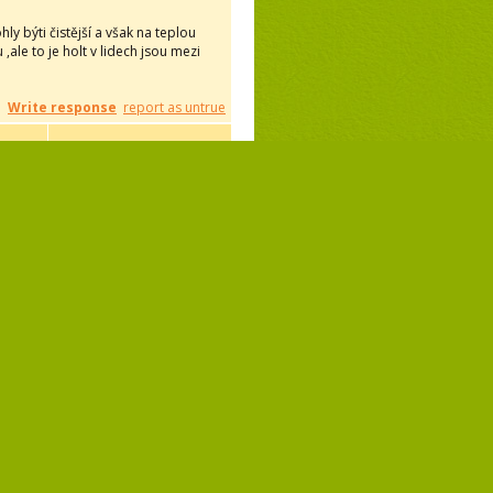
ly býti čistější a však na teplou
ale to je holt v lidech jsou mezi
Write response
report as untrue
Write response
report as untrue
Write response
report as untrue
1
2