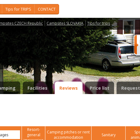
Tips for TRIPS
CONTACT
mpsites CZECH Republic
Campsites SLOVAKIA
Tips for trips
amping
Facilities
Reviews
Price list
Request
Resort-
Camping pitches or rent
Spo
general
Sanitary
accommodation
anim