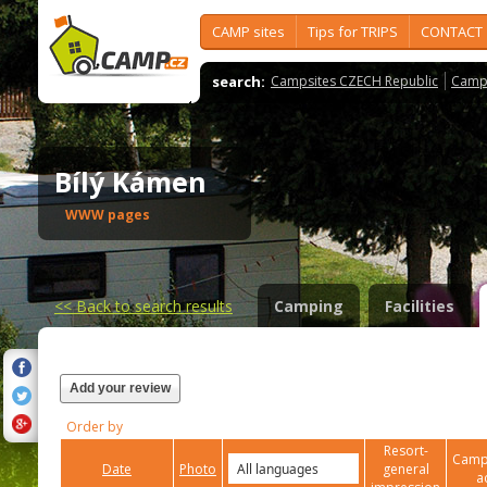
CAMP sites
Tips for TRIPS
CONTACT
search:
Campsites CZECH Republic
Camps
Bílý Kámen
WWW pages
<<
Back to search results
Camping
Facilities
Add your review
Order by
Resort-
Campi
Date
Photo
general
a