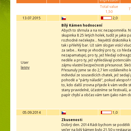
impression
Total value
T
1,50
13.07.2015
2,0
Bílý Kámen hodnocení
Abych to shrnula a na nic nezapomněla. N
skupinka 8 25 letých holek, tudíž je jaksi 
rozhodně nečekejte... Největší diskotéka kr
tak i přilehlý bar. Už sám slogan visící v
za sebe... Kemp je vhodný pro ty, co hleda
nezapamatuje), pro ty, jež hledají odrea
neděle a pro ty, jež vyhledávají potenciál
User
zájmu vlastní bezpečnosti přesunout. Slečny
lenny
Přesunuly jsme se do 2,7 km vzdáleného k
individuí ze sousedících chatek, jež sedají
pohodě a "párty náladě", pokud alespoň 
to, kdo další zrovna přijede k vám vedle 
stany pravidelně, účastníme se festivalů, a
papír chybí a občas vám tam (jako nám do
05.09.2014
1,0
Zkusenosti
Dobrý den. 2014 Rádi bychom se podělili o
večer na bilý kámen bylo 21.50 v restaurac