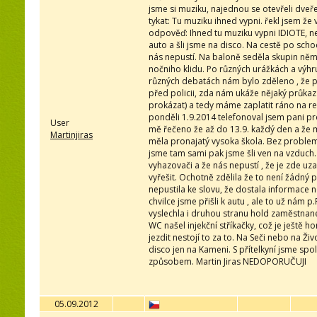
jsme si muziku, najednou se otevřeli dveř
tykat: Tu muziku ihned vypni. řekl jsem že
odpověď: Ihned tu muziku vypni IDIOTE, ne
auto a šli jsme na disco. Na cestě po sch
nás nepustí. Na baloně seděla skupin němců
nočniho klidu. Po různých urážkách a výhruž
různých debatách nám bylo zděleno , že p
před policii, zda nám ukáže nějaký průk
prokázat) a tedy máme zaplatit ráno na rec
ponděli 1.9.2014 telefonoval jsem pani pr
User
mě řečeno že až do 13.9. každý den a že m
Martinjiras
měla pronajatý vysoka škola. Bez problemů 
jsme tam sami pak jsme šli ven na vzduch. 
vyhazovači a že nás nepustí , že je zde uz
vyřešit. Ochotně zdělila že to není žádný
nepustila ke slovu, že dostala informace no
chvilce jsme přišli k autu , ale to už nám 
vyslechla i druhou stranu hold zaměstnane
WC našel injekční stříkačky, což je ještě 
jezdit nestojí to za to. Na Seči nebo na Ž
disco jen na Kameni. S přítelkyní jsme spo
způsobem. Martin Jiras NEDOPORUČUJI
05.09.2012