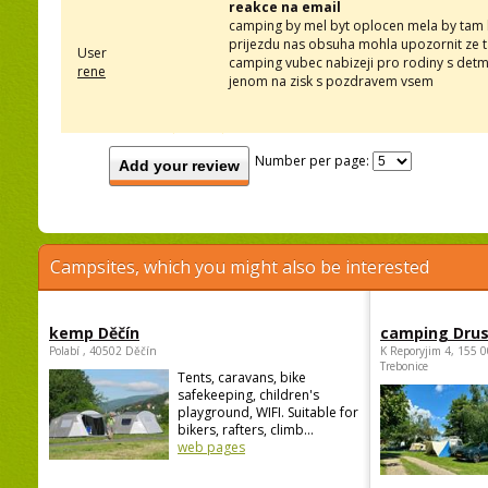
reakce na email
camping by mel byt oplocen mela by tam by
prijezdu nas obsuha mohla upozornit ze 
User
camping vubec nabizeji pro rodiny s detmi 
rene
jenom na zisk s pozdravem vsem
Number per page:
Add your review
Campsites, which you might also be interested
kemp Děčín
camping Dru
Polabí , 40502 Děčín
K Reporyjim 4, 155 0
Trebonice
Tents, caravans, bike
safekeeping, children's
playground, WIFI. Suitable for
bikers, rafters, climb...
web pages