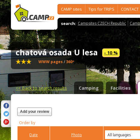
CAMP sites
Tips for TRIPS
CONTACT
search:
Campsites CZECH Republic
Camps
chatová osada U lesa
- 10 %
WWW pages
/
360º
<<
Back to search results
Camping
Facilities
Add your review
Order by
Date
Photo