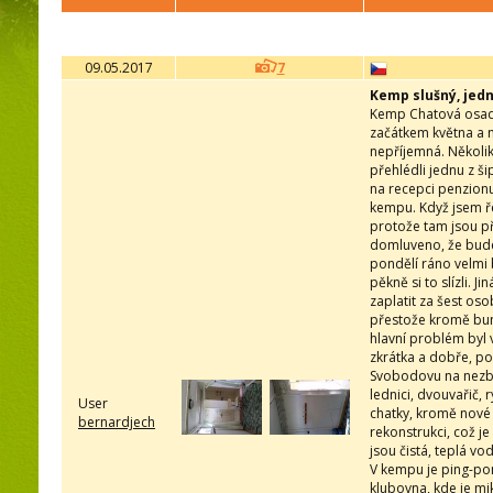
09.05.2017
7
Kemp slušný, jed
Kemp Chatová osada 
začátkem května a m
nepříjemná. Několik 
přehlédli jednu z š
na recepci penzionu
kempu. Když jsem ře
protože tam jsou př
domluveno, že budem
pondělí ráno velmi b
pěkně si to slízli.
zaplatit za šest oso
přestože kromě bun
hlavní problém byl v
zkrátka a dobře, po
Svobodovu na nezb
lednici, dvouvařič,
User
chatky, kromě nové
bernardjech
rekonstrukci, což je
jsou čistá, teplá vo
V kempu je ping-pon
klubovna, kde je mik