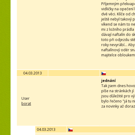
Příjemným překvape
vidličky na opečení
dvě věci. Klíče od c
ještě nebyl takový 
víkend se nám to nep
mi z ložního prádla
dávají naftalín do s
toto při odjezdu stě
roky nevyrábí... Ab
naftalínový odér sn
majitelce obloukem
04.03.2013
jednání
Tak jsem dnes hovoři
píše na stránkách jí
jsou důležité pro v
User
bylo řečeno "já tu 
borat
za novinky až dorazí
04.03.2013