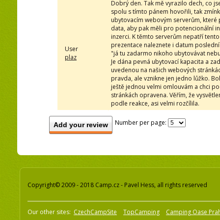
Dobrý den. Tak mě vyrazilo dech, co js
spolu s tímto pánem hovořili, tak zmín
ubytovacím webovým serverům, které pre
data, aby pak měli pro potencionální in
inzerci. K těmto serverům nepatří ten
prezentace naleznete i datum poslední
User
"já tu zadarmo nikoho ubytovávat nebudu"
plaz
Je dána pevná ubytovací kapacita a 
uvedenou na našich webových stránkách,
pravda, ale vznikne jen jedno lůžko. Bo
ještě jednou velmi omlouvám a chci po
stránkách opravena. Věřím, že vysvětlen
podle reakce, asi velmi rozčílila.
Number per page:
Add your review
Copyright© 2009 - 2018 Camp.cz - Pavel Hess, all rights reserved
Our other sites:
CzechCampSite
TopCamping
Camping Oase Pra