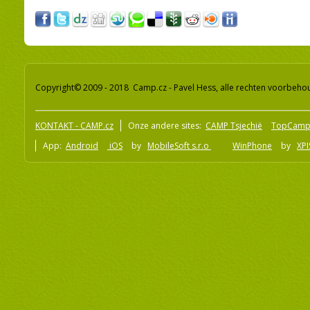
Copyright© 2009 - 2018 Camp.cz - Pavel Hess, alle rechten voorbeh
KONTAKT - CAMP.cz
Onze andere sites:
CAMP Tsjechië
TopCamp
App:
Android
iOS
by
MobileSoft s.r.o
WinPhone
by
XPI