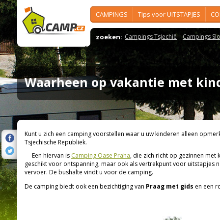
CAMPINGS
Tips voor UITSTAPJES
CO
zoeken:
Campings Tsjechië
Campings Slo
Waarheen op vakantie met kin
Kunt u zich een camping voorstellen waar u uw kinderen alleen opmerk
Tsjechische Republiek.
Een hiervan is
Camping Oase Praha
, die zich richt op gezinnen met 
geschikt voor ontspanning, maar ook als vertrekpunt voor uitstapjes
vervoer. De bushalte vindt u voor de camping.
De camping biedt ook een bezichtiging van
Praag met gids
en een ro