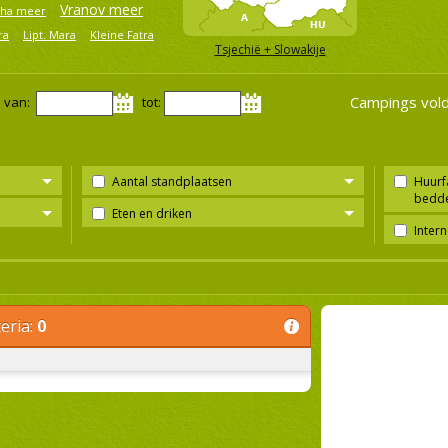
Vranov meer
ha meer
ra
Lipt. Mara
Kleine Fatra
Tsjechië + Slowakije
Campings vold
 van:
tot:
Aantal standplaatsen
Huurfa
bedd
Eten en driken
Intern
eria:
0