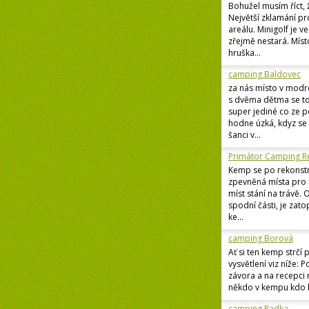
Bohužel musím říct, 
Největší zklamání p
areálu. Minigolf je v
zřejmě nestará. Míst
hruška...
camping Baldovec
za nás místo v modr
s dvěma dětma se to
super jediné co ze p
hodne úzká, kdyz se 
šanci v...
Primátor Camping R
Kemp se po rekonstr
zpevněná místa pro 
míst stání na trávě.
spodní části, je zat
ke...
camping Borová
Ať si ten kemp strčí 
vysvětlení viz níže: 
závora a na recepci n
někdo v kempu kdo b
camping Radka