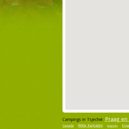
Praag en
Campings in Tsjechië:
Witte Karpaten
Canada
Erts
Jeseniky