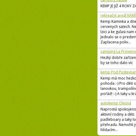
KEMP JE JIŽ 4 ROKY 
rekreační areál KAM
Kemp Kaminka a dne
cervenych satech. Ne
lzici a ke gulasi nam
Jednalo se o predem
Zaplacena poliv...
camping La Provenc
Hezký dobře zařízen
by se toho dalo víc
kemp Pod Pustevna
Kemp má moc hezkou 
pohoda :-) Pro děti 
lanovkou, trampolíno
pořád! :-) A taky u kr
autokemp Olešná
Naprostá spokojenos
aktivní rodiny a děti.
padleboary a taky l
přehradu. Nemohli js
hlídacím...