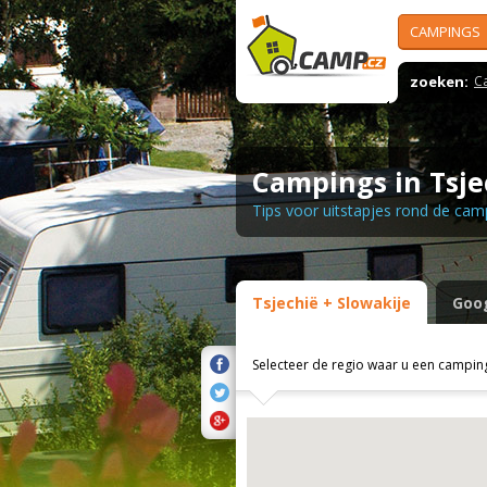
CAMPINGS
zoeken:
C
Campings in Tsje
Tips voor uitstapjes rond de cam
Tsjechië + Slowakije
Goog
Selecteer de regio waar u een camping