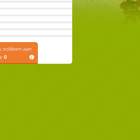
 voldoen aan
a:
0