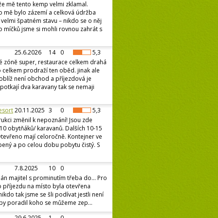
že mě tento kemp velmi zklamal.
ro mě bylo zázemí a celková údržba
e velmi špatném stavu – nikdo se o něj
o míčků jsme si mohli rovnou zahrát s
25.6.2026
14
0
5,3
é zóně super, restaurace celkem drahá
 celkem prodraží ten oběd. jinak ale
oblíž není obchod a příjezdová je
potkají dva karavany tak se nemaji
esort
20.11.2025
3
0
5,3
ukci změnil k nepoznání! Jsou zde
10 obytňáků/ karavanů. Dalších 10-15
 Otevřeno mají celoročně. Kontejner ve
opený a po celou dobu pobytu čistý. S
7.8.2025
10
0
pán majitel s prominutím třeba do... Pro
Po příjezdu na místo byla otevřena
ikdo tak jsme se šli podívat jestli není
y poradil koho se můžeme zep...
29.6.2025
1
0