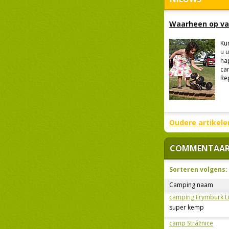
Waarheen op va
Ku
u 
ha
ca
Re
Oudere artikele
COMMENTAARE
Sorteren volgens:
Camping naam
camping Frymburk L
super kemp
camp Strážnice