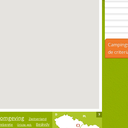
Campings
de criteri
?
 omgeving
Zwitserland
Beskydy
gebergte
Orlicke geb.