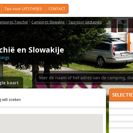
Tips voor UITSTAPJES
CONTACT
ampings Tsjechië
Campings Slowakije
Tips voor uitstapjes
chië en Slowakije
pings
le kaart
SELECTIE
 wilt zoeken