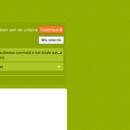
oen aan de criteria
helemaal
0
Wis selectie
ciliteiten (vermeld in het totale aantal
en)
et