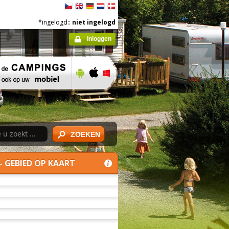
*ingelogd::
niet ingelogd
Inloggen
ZOEKEN
- GEBIED OP KAART