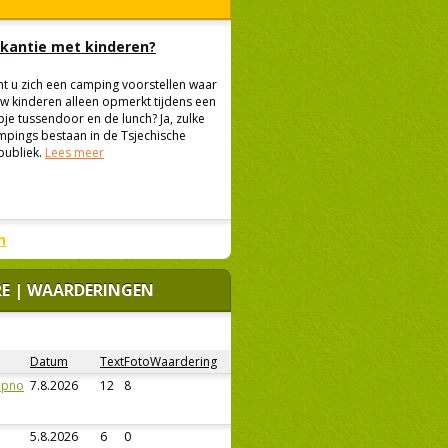
kantie met kinderen?
nt u zich een camping voorstellen waar
uw kinderen alleen opmerkt tijdens een
pje tussendoor en de lunch? Ja, zulke
mpings bestaan in de Tsjechische
publiek.
Lees meer
n
 | WAARDERINGEN
Datum
Text
Foto
Waardering
ipno
7.8.2026
12
8
5.8.2026
6
0