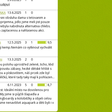
ZAVŘENÝ
ÍNKA
13.6.2025
1
0
sni obsluha dama s tetovanim a
prijemna, jidlo jsme meli jist pouze
 nebyla nabidnuta alternativa chlebs.
 zaplacenou a nahlasenou akci.
e
12.5.2025
3
1
9,5
ý kemp.Nemám co vytknout vychválit
mi
13.3.2025
2
0
polohu uprostřed zeleně, ticho, klid
spoustu zábavy, hezké dětské hřiště s
u a pískovištem, náš prcek zde byl
álíčků, které tady taky mají k pohlazen...
6.11.2023
5
0
8,7
t. Ideální místo na dovolenou pro
 My jsme si půjčili šlapadla a
ongboardy a koloběžky a objeli celou
me nenavštívit aquapark a děti byli i v