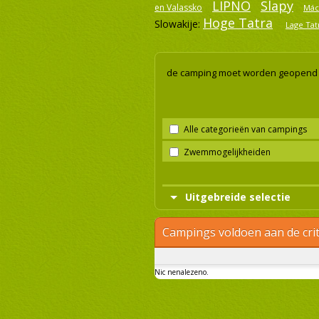
LIPNO
Slapy
en Valassko
Mác
Hoge Tatra
Slowakije:
Lage Tat
de camping moet worden geopend
Alle categorieën van campings
Zwemmogelijkheiden
Uitgebreide selectie
Campings voldoen aan de crit
Nic nenalezeno.