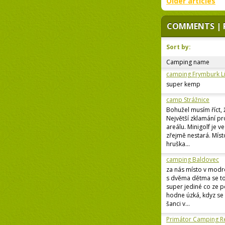
Older articles
COMMENTS | 
Sort by:
Camping name
camping Frymburk L
super kemp
camp Strážnice
Bohužel musím říct, 
Největší zklamání p
areálu. Minigolf je v
zřejmě nestará. Míst
hruška...
camping Baldovec
za nás místo v modr
s dvěma dětma se to
super jediné co ze p
hodne úzká, kdyz se 
šanci v...
Primátor Camping R