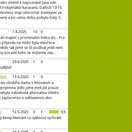
ukci změnil k nepoznání! Jsou zde
10 obytňáků/ karavanů. Dalších 10-15
 Otevřeno mají celoročně. Kontejner ve
opený a po celou dobu pobytu čistý. S
7.8.2025
10
0
pán majitel s prominutím třeba do... Pro
Po příjezdu na místo byla otevřena
ikdo tak jsme se šli podívat jestli není
y poradil koho se můžeme zep...
29.6.2025
1
0
ZAVŘENÝ
ÍNKA
13.6.2025
1
0
sni obsluha dama s tetovanim a
prijemna, jidlo jsme meli jist pouze
 nebyla nabidnuta alternativa chlebs.
 zaplacenou a nahlasenou akci.
e
12.5.2025
3
1
9,5
ý kemp.Nemám co vytknout vychválit
mi
13.3.2025
2
0