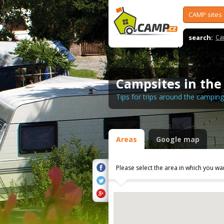
CAMP sites
search:
Ca
Campsites in the
Tips for trips around the campin
Areas
Google map
Please select the area in which you wa