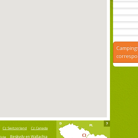
Camping
correspo
?
Cz.Switzerland
Cz.Canada
Beskydy en Wallachia
licke