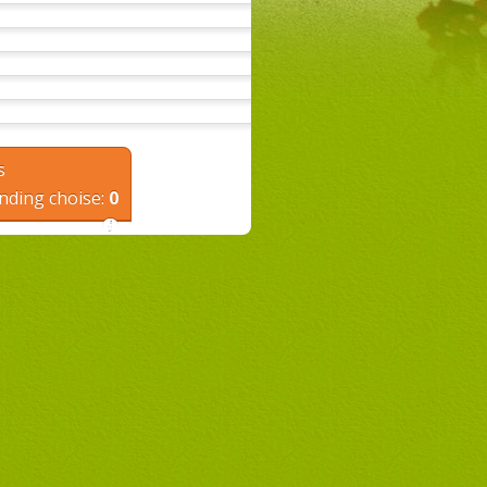
s
nding choise:
0