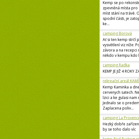
Kemp se po rekonstr
zpevněná místa pro 
míst stání na trávě.
spodní části, je zat
ke...
camping Borová
Ať si ten kemp strčí 
vysvětlení viz níže: 
závora a na recepci n
někdo v kempu kdo b
camping Radka
KEMP JE JIŽ 4 ROKY 
rekreační areál KAM
Kemp Kaminka a dne
cervenych satech. Ne
lzici a ke gulasi nam
Jednalo se o predem
Zaplacena poliv...
camping La Provenc
Hezký dobře zařízen
by se toho dalo víc
kemp Pod Pustevna