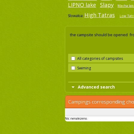
LIPNO lake
Slapy
Macha lak
High Tatras
Slowakia:
Low Tatr
the campsite should be opened fr
All categories of campsites
Swiming
Advanced search
Campings corresponding cho
Nic nenalezeno.