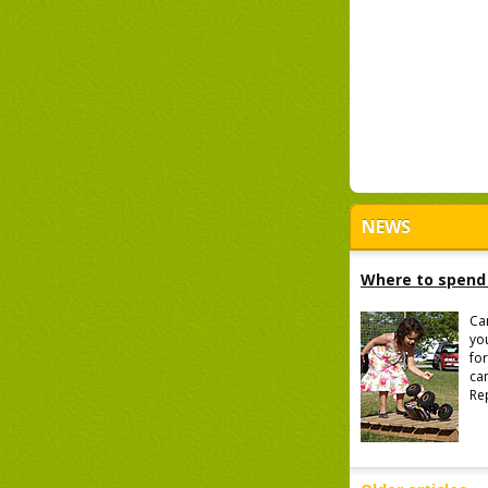
NEWS
Where to spend 
Ca
you
for
ca
Re