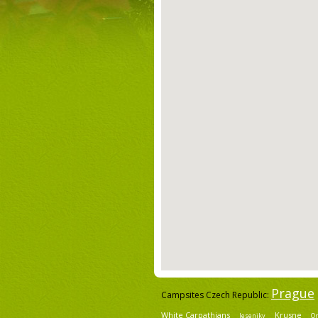
Prague
Campsites Czech Republic:
White Carpathians
Krusne
Jeseniky
Or