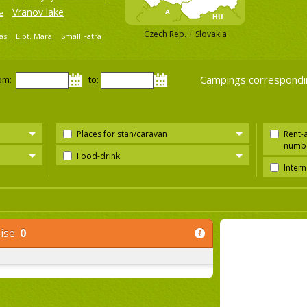
Vranov lake
e
Czech Rep. + Slovakia
as
Lipt. Mara
Small Fatra
Campings correspondi
om:
to:
Places for stan/caravan
Rent-
numbe
Food-drink
Intern
ise:
0