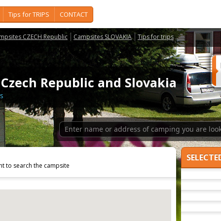
Tips for TRIPS
CONTACT
mpsites CZECH Republic
Campsites SLOVAKIA
Tips for trips
 Czech Republic and Slovakia
gs
SELECTE
nt to search the campsite