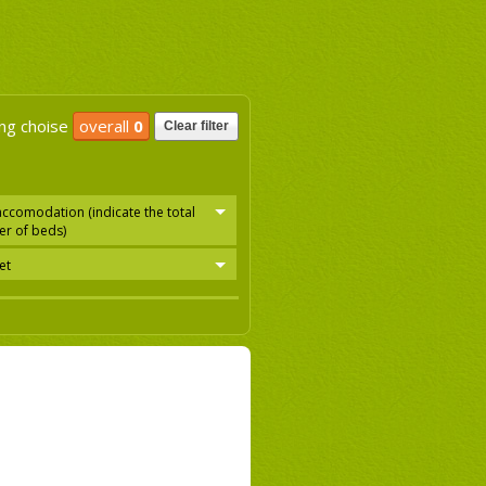
ng choise
overall
0
Clear filter
accomodation (indicate the total
r of beds)
et