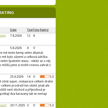
RATING
Date
Text
Foto
Rating
ipno
7.8.2026
12
8
5.8.2026
6
0
že mě tento kemp velmi zklamal.
ro mě bylo zázemí a celková údržba
e velmi špatném stavu – nikdo se o něj
o míčků jsme si mohli rovnou zahrát s
25.6.2026
14
0
5,3
é zóně super, restaurace celkem drahá
 celkem prodraží ten oběd. jinak ale
oblíž není obchod a příjezdová je
potkají dva karavany tak se nemaji
esort
20.11.2025
3
0
5,3