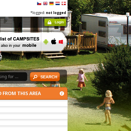
*logged:
not logged
Login
SEARCH
D FROM THIS AREA