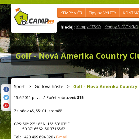
KEMPY v ČR
Tipy na VÝLETY
KONTAK
hledej:
Kempy ČESKO
Kempy SLOVENSKO
Golf - Nová Amerika Country Cl
Sport
>
Golfová hřiště
>
Golf - Nová Amerika Country 
15.6.2011 pavel
/
Počet zobrazení:
315
Zaloňov 45, 55101 Jaroměř
GPS:
50° 22' 18"
N
15° 53' 03"
E
50.3716562 50.3716562
Tel.:
+420 499 694 320
/
E-mail