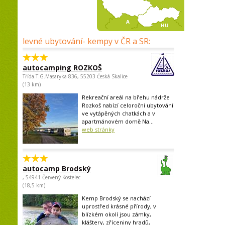
levné ubytování- kempy v ČR a SR:
autocamping ROZKOŠ
Třída.T.G.Masaryka 836, 55203 Česká Skalice
(13 km)
Rekreační areál na břehu nádrže
Rozkoš nabízí celoroční ubytování
ve vytápěných chatkách a v
apartmánovém domě Na...
web stránky
autocamp Brodský
, 54941 Červený Kostelec
(18,5 km)
Kemp Brodský se nachází
uprostřed krásné přírody, v
blízkém okolí jsou zámky,
kláštery, zříceniny hradů,