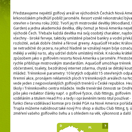
Představujeme největší golfový areál ve východních Čechách Nová Ameri
krkonošském předhůří poblíž Jaroměře. Resort vznikl rekonstrukcí býva
otevřen v červnu roku 2002. Tvoří jej tři mistrovské devítky (Woodland
Garden) a jedna akademická devítka, díky čemuž je Nová Amerika nejv
východě Čech. Třebaže každá devítka má svůj osobitý charakter, najd
všechny - široké ferveje, takticky umístěné písečné bankry a vodní pře
rozložité, avšak dobře čitelné a férové greeny. AquaGolf Hradec Králov
se netradičně do jezera, na jehož hladině se vznášejí nejen bóje označuj
měkký a veliký na to, aby udržel dobře umístěný míček. K nácviku krátké
způsobem jako v golfovém resortu Nová Amerika u Jaroměře. Přestože j
rychle přibližuje mistrovským standardům. AquaGolf umožňuje trénink
občerstvení, toalety, bezdrátový internet zdarma, chystá se dětský ko
mládež. Tréninkové parametry: 10 krytých odpališť 15 otevřených odp
firemní akce, pronájem reklamních ploch V tréninkových areálech na No
vede jeden z nejpovolanějších golfových trenérů v České republice. He
školy i Tréninkového centra mládeže. Vedle trenérské činnosti se Ondře
píše jako redaktor články např. o golfové fyzice, club fittingu, golfové
vzděláním a titulem Head Pro a tedy i oprávněním tento titul používat -
funkci člena vzdělávací komise pro české PGA na Nové Americe pořáda
Trupla můžeme nabídnout také nový Pro shop a službu Club fitting, tj.
změření vašeho golfového švihu a s ohledem na věk, výkonnost a dal
?