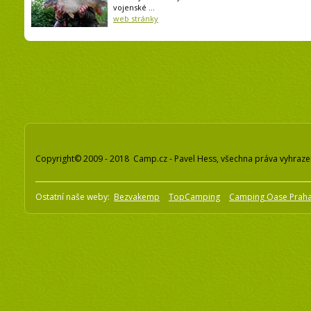
vojenské ...
web stránky
Copyright© 2009 - 2018 Camp.cz - Pavel Hess, všechna práva vyhraz
Ostatní naše weby:
Bezvakemp
TopCamping
Camping Oase Prah