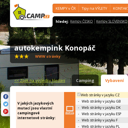
KEMPY v ČR
Tipy na VÝLETY
KONTAK
hledej:
Kempy ČESKO
Kempy SLOVENSKO
autokempink Konopáč
WWW stránky
<<
Zpět na výsledky hledání
Camping
Vybavení
Web stránky v jazyku CZ
-
Web stránky v jazyku GB
V jakých jazykových
-
Web stránky v jazyku DK
mutací jsou vlastní
campingové
-
Web stránky v jazyku ESP
internetové stránky:
-
Web stránky v jazyku F
-
Web stránky v jazyku PL