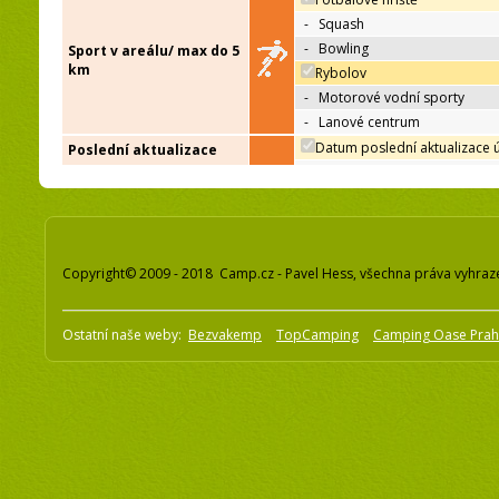
-
Squash
-
Bowling
Sport v areálu/ max do 5
km
Rybolov
-
Motorové vodní sporty
-
Lanové centrum
Datum poslední aktualizace 
Poslední aktualizace
Copyright© 2009 - 2018 Camp.cz - Pavel Hess, všechna práva vyhraz
Ostatní naše weby:
Bezvakemp
TopCamping
Camping Oase Pra