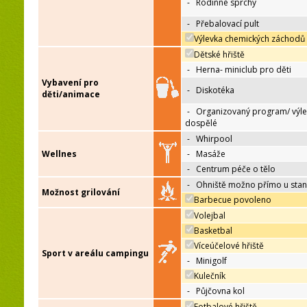
-
Rodinné sprchy
-
Přebalovací pult
Výlevka chemických záchodů
Dětské hřiště
-
Herna- miniclub pro děti
Vybavení pro
-
Diskotéka
děti/animace
-
Organizovaný program/ výle
dospělé
-
Whirpool
Wellnes
-
Masáže
-
Centrum péče o tělo
-
Ohniště možno přímo u sta
Možnost grilování
Barbecue povoleno
Volejbal
Basketbal
Víceúčelové hřiště
Sport v areálu campingu
-
Minigolf
Kulečník
-
Půjčovna kol
Fotbalové hřiště