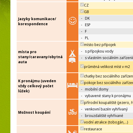
CZ
GB
-
DK
Jazyky komunikace/
korespondence
-
ESP
-
F
-
PL
místo bez přípojek
-
s přípojkou vody
místa pro
stany/caravany/obytná
-
s vlastním sociálním zařízen
auta
průměná velikost míst v m2
chatky bez sociálního zařízen
K pronájmu (uveden
pokoje bez sociálního zaříze
vždy celkový počet
-
mobilní domy
lůžek)
-
vybavené stany k pronájmu
přírodní koupaliště (jezero, ř
-
venkovní bazén vyhřívaný
Možnost koupání
-
brouzdaliště vyhřívané
vodní atrakce (tobogán,…)
restaurace