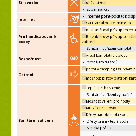
Stravování
občerstvení
-
supermarket
-
internet point-počitač k disp
Internet
WiFi- areál pokryt min 80%
Bezbariérový přístup recepc
Pro handicapované
Berzabiérový přístup sociáln
osoby
zařízení
-
Sanitární zařízení komplet
Areál kompletne oplocen
Bezpečnost
-
pronájem trezorů
pobyt v campingu se psem p
Ostatní
možnost platby platební kar
Teplá sprcha v ceně
-
Sanitární zařízení vytápěné
Možnost vaření pro hosty
Mrazák pro hosty
Dřezy nádobí teplá voda
Sanitární zařízení
-
Dřezy praní - teplá voda
-
Sušička prádla