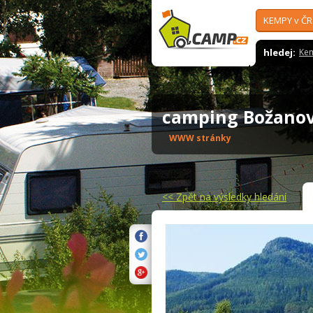
KEMPY v ČR
hledej:
Ke
camping Božan
WWW stránky
<<
Zpět na výsledky hledání