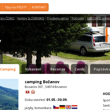
Tipy na VÝLETY
KONTAKT
mpy ČESKO
Kempy SLOVENSKO
Prodejny-servis
Půjčovny
ASOCIACE kemp
ov
Camping
Vybavení
Recenze
Ceník
Poptávka
camping Božanov
Bozanov 307 , 54974 Bozanov
HOD
01.05.-30.09.
Doba otevření:
Spor
Sanit
Jazyky, komunikace: