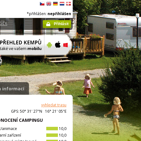
*přihlášen:
nepřihlášen
ů ČR
Přihlásit
 informací
vyhledat trasu
GPS: 50° 31' 27"N 16° 21' 05"E
NOCENÍ CAMPINGU
t/animace
10,0
arní zařízení
10,0