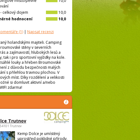
ingové místo/pevné
10,0
ování
l- celkový dojem
10,0
měrné hodnocení
10,0
 komentáře
(1)
|
Napsat recenzi
aný holandskými majiteli. Camping
Broumovské stěny v severních
rás a zajímavostí, hlubokých lesů a
y, tak i pro sportovní vyjížďky na kole.
zsáhlé louky a hřeben Broumovské
 není z důvodu bezpečnosti malých
ní s přilehlou travnou plochou. V
ých míst. Díky rozdělení a velikosti
ožné si domluvit aktivní a/nebo
 WIFI zdarma!
lce Trutnov
 54101 Trutnov
Kemp Dolce je umístěný
uprostřed poklidné přírody,