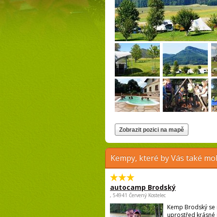
Kempy, které by Vás také moh
autocamp Brodský
, 54941 Červený Kostelec
Kemp Brodský se 
uprostřed krásné 