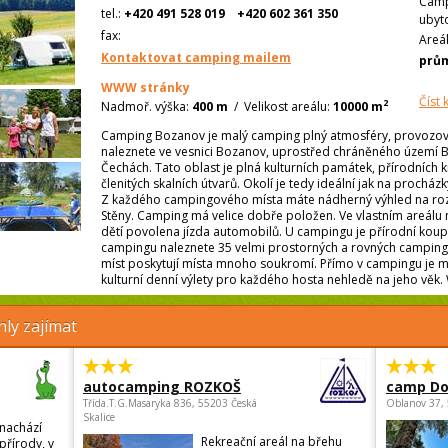
Camp
tel.:
+420 491 528 019
+420 602 361 350
ubyt
fax:
Areá
Kontaktovat camping mailem
prů
WWW stránky
Číst
2
Nadmoř. výška:
400 m
/
Velikost areálu:
10000 m
Camping Bozanov je malý camping plný atmosféry, provozov
naleznete ve vesnici Bozanov, uprostřed chráněného území 
Čechách. Tato oblast je plná kulturních památek, přírodních k
členitých skalních útvarů. Okolí je tedy ideální jak na procházk
Z každého campingového místa máte nádherný výhled na ro
Stěny. Camping má velice dobře položen. Ve vlastním areálu
dětí povolena jízda automobilů. U campingu je přírodní koupá
campingu naleznete 35 velmi prostorných a rovných campingov
míst poskytují místa mnoho soukromí. Přímo v campingu je m
kulturní denní výlety pro každého hosta nehledě na jeho věk.
ly zajímat
autocamping ROZKOŠ
camp Do
Třída.T.G.Masaryka 836, 55203 Česká
Oblanov 37,
Skalice
nachází
Rekreační areál na břehu
přírody, v