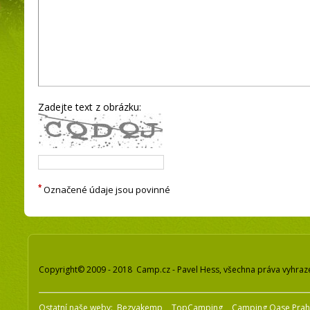
Zadejte text z obrázku:
*
Označené údaje jsou povinné
Copyright© 2009 - 2018 Camp.cz - Pavel Hess, všechna práva vyhraz
Ostatní naše weby:
Bezvakemp
TopCamping
Camping Oase Pra