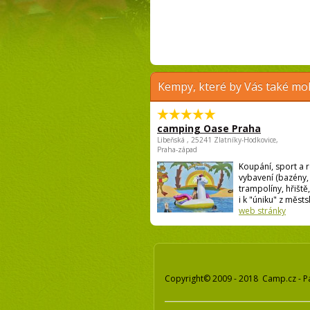
Kempy, které by Vás také moh
camping Oase Praha
Libeňská , 25241 Zlatníky-Hodkovice,
Praha-západ
Koupání, sport a r
vybavení (bazény,
trampolíny, hřiště,
i k "úniku" z městsk
web stránky
Copyright© 2009 - 2018 Camp.cz - P