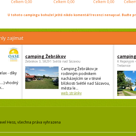
Celkem
0,00
Celkem
0,00
Celkem
0,00
Celke
U tohoto campingu bohužel ještě nikdo komentář/recenzi nenapsal. Buďte prv
ly zajímat
camping Žebrákov
camping
Žebrákov 3, 58291 Světlá nad Sázavou
K Reporyjim 
Trebonice
Camping Žebrákov je
elax - díky
rodinným podnikem
nacházejícím se v těsné
....) vhodný
blízkosti Světlé nad Sázavou,
...
města le...
web stránky
avel Hess, všechna práva vyhrazena