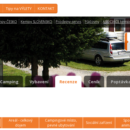
Tipy na VÝLETY
KONTAKT
mpy ČESKO
Kempy SLOVENSKO
Prodejny-servis
Půjčovny
ASOCIACE kemp
Camping
Vybavení
Recenze
Ceník
Poptávka
Areál - celkový
Campingové místo,
Spor
Sociální zařízení
dojem
pevné ubytování
anim