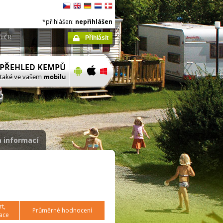
*přihlášen:
nepřihlášen
ů ČR
Přihlásit
 informací
t,
Průměrné hodnocení
ace