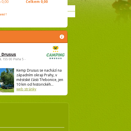
m
0,00
Celkem
0,00
ní !
 Drusus
4, 155 00 Praha 5 -
Kemp Drusus se nachází na
západním okraji Prahy, v
městské části Třebonice, jen
10 km od historickéh...
web stránky