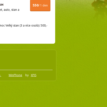
550
/ 1 den
t, auto, stan a
oc Velký stan (3 a více osob): 500,-
o
WinPhone
by
XPIS