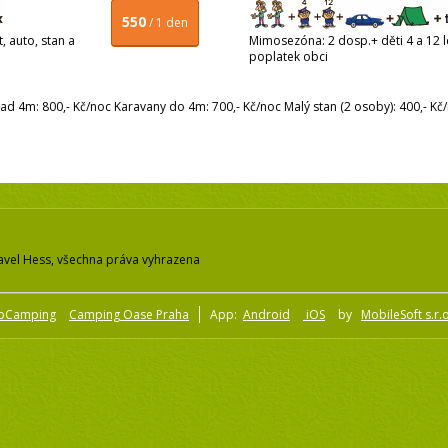
550
/ 1 den
, auto, stan a
Mimosezóna: 2 dosp.+ děti 4 a 12 le
poplatek obci
d 4m: 800,- Kč/noc Karavany do 4m: 700,- Kč/noc Malý stan (2 osoby): 400,- Kč/n
avel Hess, všechna práva vyhrazena
pCamping
Camping Oase Praha
App:
Android
iOS
by
MobileSoft s.r.