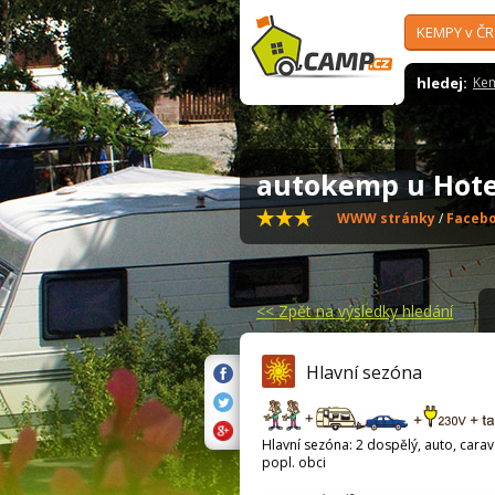
KEMPY v ČR
hledej:
Ke
autokemp u Hote
WWW stránky
/
Faceb
<<
Zpět na výsledky hledání
Hlavní sezóna
Hlavní sezóna: 2 dospělý, auto, carava
popl. obci