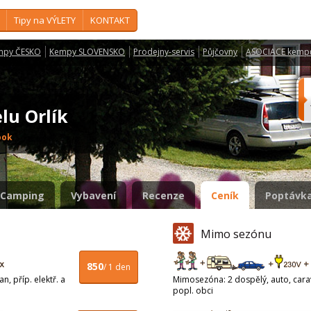
Tipy na VÝLETY
KONTAKT
mpy ČESKO
Kempy SLOVENSKO
Prodejny-servis
Půjčovny
ASOCIACE kemp
lu Orlík
ook
Camping
Vybavení
Recenze
Ceník
Poptávka
Mimo sezónu
850
/ 1 den
n, příp. elektř. a
Mimosezóna: 2 dospělý, auto, carava
popl. obci