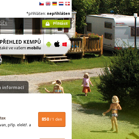
*přihlášen:
nepřihlášen
ů ČR
Přihlásit
 informací
850
/ 1 den
n, příp. elektř. a