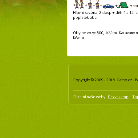
Hlavní sezóna: 2 dosp.+ děti 4 a 12 let
poplatek obci
Obytné vozy: 800,- Kč/noc Karavany na
Kč/noc
Copyright© 2009 - 2018 Camp.cz - P
Ostatní naše weby:
Bezvakemp
To