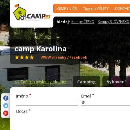
KEMPY v ČR
Tipy na VÝLETY
KONTAK
hledej:
Kempy ČESKO
Kempy SLOVENSKO
camp Karolina
WWW stránky
/
Facebook
<<
Zpět na výsledky hledání
Camping
Vybavení
*
*
Jméno
Email
*
Dotaz