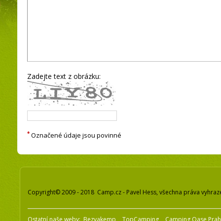
Zadejte text z obrázku:
*
Označené údaje jsou povinné
Copyright© 2009 - 2018 Camp.cz - Pavel Hess, všechna práva vyhraz
Ostatní naše weby:
Bezvakemp
TopCamping
Camping Oase Pra