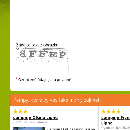
Zadejte text z obrázku:
*
Označené údaje jsou povinné
Kempy, které by Vás také mohly zajímat
camping Olšina Lipno
camping Fry
, 38223 Černá v Pošumaví
Lipno
Frymburk 184, 3827
Camping Olšina Lipno leží na