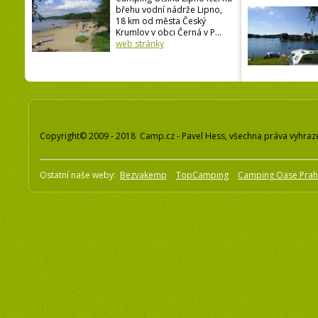
břehu vodní nádrže Lipno,
18 km od města Český
Krumlov v obci Černá v P...
web stránky
Copyright© 2009 - 2018 Camp.cz - Pavel Hess, všechna práva vyhraz
Ostatní naše weby:
Bezvakemp
TopCamping
Camping Oase Pra