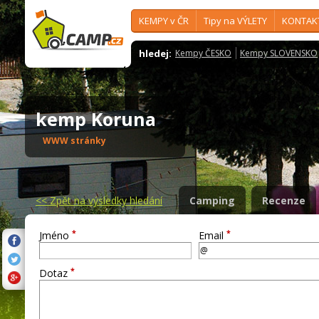
KEMPY v ČR
Tipy na VÝLETY
KONTAK
hledej:
Kempy ČESKO
Kempy SLOVENSKO
kemp Koruna
WWW stránky
<<
Zpět na výsledky hledání
Camping
Recenze
*
*
Jméno
Email
*
Dotaz