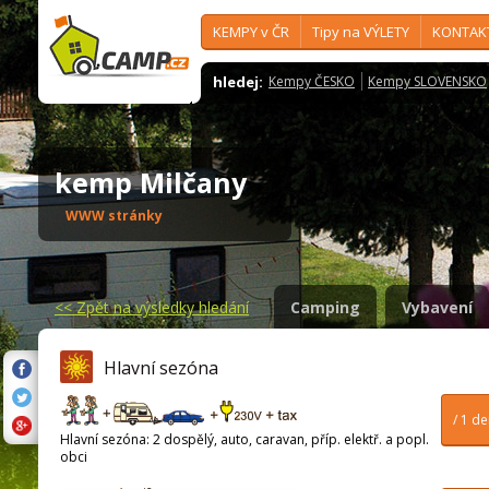
KEMPY v ČR
Tipy na VÝLETY
KONTAK
hledej:
Kempy ČESKO
Kempy SLOVENSKO
kemp Milčany
WWW stránky
<<
Zpět na výsledky hledání
Camping
Vybavení
Hlavní sezóna
/ 1 d
Hlavní sezóna: 2 dospělý, auto, caravan, příp. elektř. a popl.
obci