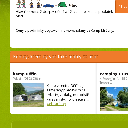
/ 1 d
Hlavní sezóna: 2 dosp.+ děti 4 a 12 let, auto, stan a poplatek
obci
Ceny a podmínky ubytování na www.holany.cz Kemp Milčany.
Kempy, které by Vás také mohly zajímat
kemp Děčín
camping Dru
Polabí , 40502 Děčín
K Reporyjim 4, 155 0
Trebonice
Kemp v centru Děčína je
zaměřený především na
cyklisty, vodáky, motorkáře,
karavanisty, horolezce a ...
web stránky