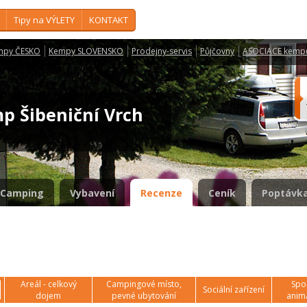
Tipy na VÝLETY
KONTAKT
mpy ČESKO
Kempy SLOVENSKO
Prodejny-servis
Půjčovny
ASOCIACE kemp
mp Šibeniční Vrch
Camping
Vybavení
Recenze
Ceník
Poptávka
Areál - celkový
Campingové místo,
Spor
Sociální zařízení
dojem
pevné ubytování
anim