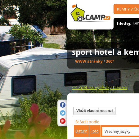
KEMPY v ČR
hledej:
Ke
sport hotel a ke
WWW stránky
/
360º
<<
Zpět na výsledky hledání
Vložit vlastní recenzi
Seřadit podle
Datum
Foto