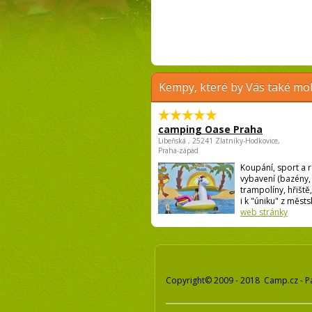
Kempy, které by Vás také moh
camping Oase Praha
Libeňská , 25241 Zlatníky-Hodkovice,
Praha-západ
Koupání, sport a r
vybavení (bazény,
trampolíny, hřiště,
i k "úniku" z městsk
web stránky
Copyright© 2009 - 2018 Camp.cz - P