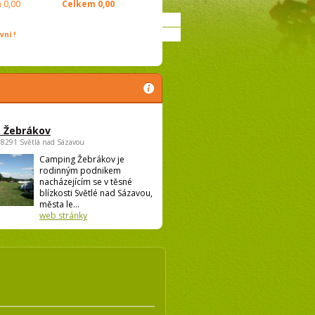
m
0,00
Celkem
0,00
ní !
 Žebrákov
58291 Světlá nad Sázavou
Camping Žebrákov je
rodinným podnikem
nacházejícím se v těsné
blízkosti Světlé nad Sázavou,
města le...
web stránky