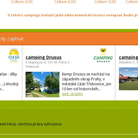
Celkem
0,00
Celkem
0,00
Celkem
0,00
Celke
U tohoto campingu bohužel ještě nikdo komentář/recenzi nenapsal. Buďte prv
ly zajímat
camping Drusus
camping
K Reporyjim 4, 155 00 Praha 5 -
Žebrákov 3, 
Trebonice
elax - díky
Kemp Drusus se nachází na
západním okraji Prahy, v
....) vhodný
městské části Třebonice, jen
...
10 km od historickéh...
web stránky
avel Hess, všechna práva vyhrazena