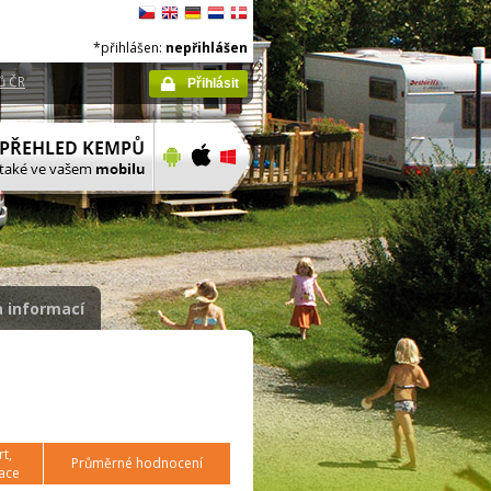
*přihlášen:
nepřihlášen
ů ČR
Přihlásit
 informací
t,
Průměrné hodnocení
ace