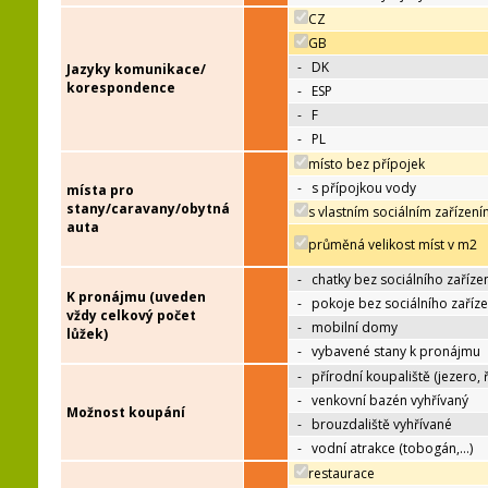
CZ
GB
-
DK
Jazyky komunikace/
korespondence
-
ESP
-
F
-
PL
místo bez přípojek
-
s přípojkou vody
místa pro
stany/caravany/obytná
s vlastním sociálním zařízen
auta
průměná velikost míst v m2
-
chatky bez sociálního zaříze
K pronájmu (uveden
-
pokoje bez sociálního zaříze
vždy celkový počet
-
mobilní domy
lůžek)
-
vybavené stany k pronájmu
-
přírodní koupaliště (jezero, 
-
venkovní bazén vyhřívaný
Možnost koupání
-
brouzdaliště vyhřívané
-
vodní atrakce (tobogán,…)
restaurace