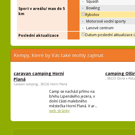
-
Squash
-
Bowling
Sport v areálu/ max do 5
km
Rybolov
-
Motorové vodní sporty
-
Lanové centrum
Datum poslední aktualizace 
Poslední aktualizace
Kempy, které by Vás také mohly zajímat
caravan camping Horní
camping Olši
Planá
, 38223 Černá v Poš
Caravan camping , 38226 Horní Planá
Camp se nachází přímo na
břehu Lipenského jezera, v
dolní části malebného
městečka Horní Planá. V ar...
web stránky