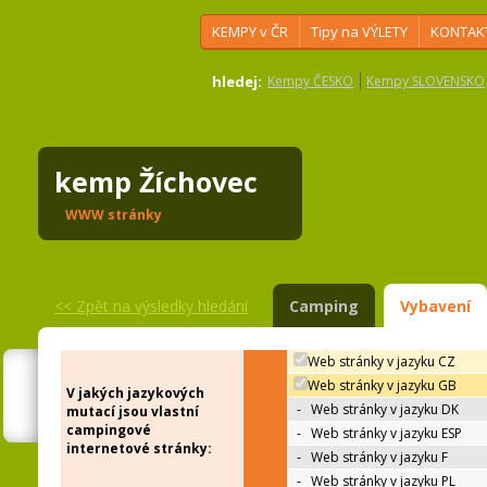
KEMPY v ČR
Tipy na VÝLETY
KONTAK
hledej:
Kempy ČESKO
Kempy SLOVENSKO
kemp Žíchovec
WWW stránky
<<
Zpět na výsledky hledání
Camping
Vybavení
Web stránky v jazyku CZ
Web stránky v jazyku GB
V jakých jazykových
-
Web stránky v jazyku DK
mutací jsou vlastní
campingové
-
Web stránky v jazyku ESP
internetové stránky:
-
Web stránky v jazyku F
-
Web stránky v jazyku PL