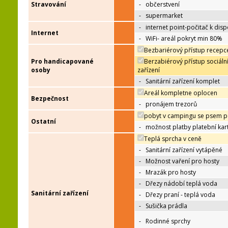
Stravování
-
občerstvení
-
supermarket
-
internet point-počitač k disp
Internet
-
WiFi- areál pokryt min 80%
Bezbariérový přístup recepc
Pro handicapované
Berzabiérový přístup sociáln
osoby
zařízení
-
Sanitární zařízení komplet
Areál kompletne oplocen
Bezpečnost
-
pronájem trezorů
pobyt v campingu se psem p
Ostatní
-
možnost platby platební kar
Teplá sprcha v ceně
-
Sanitární zařízení vytápěné
-
Možnost vaření pro hosty
-
Mrazák pro hosty
-
Dřezy nádobí teplá voda
Sanitární zařízení
-
Dřezy praní - teplá voda
-
Sušička prádla
-
Rodinné sprchy