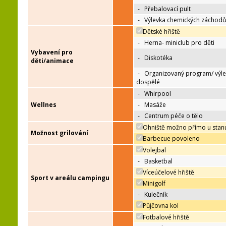
-
Přebalovací pult
-
Výlevka chemických záchodů
Dětské hřiště
-
Herna- miniclub pro děti
Vybavení pro
-
Diskotéka
děti/animace
-
Organizovaný program/ výle
dospělé
-
Whirpool
Wellnes
-
Masáže
-
Centrum péče o tělo
Ohniště možno přímo u stan
Možnost grilování
Barbecue povoleno
Volejbal
-
Basketbal
Víceúčelové hřiště
Sport v areálu campingu
Minigolf
-
Kulečník
Půjčovna kol
Fotbalové hřiště