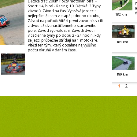
Dětská trať: 200m Počty motokár: birel -
P
Sport: 14, birel - Racing: 10, Dětské: 3 Typy
a
závodů: Závod na čas: Vyhrává jezdec s
d
182
km
nejlepším časem v etapě jednoho okruhu,
Závod na pořadí: Vítězí první závodník v cíli
z dvou až dvanáctičlenného startovního
pole, Závod vytrvalostní: Závodí dvou i
vícečlenné týmy po dobu 2 - 24 hodin, kdy
se jezci průběžně střídají na 1 motokáře.
185
km
Vítězí ten tým, který dosáhne nejvyššího
počtu okruhů v daném čase.
189
km
1
2