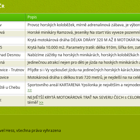
ČR
Popis
v
Provoz horských koloběžek, mírně adrenalinová zábava, je výbo
ová
Horské minikáry Ramzová, Jeseníky Na start Vás vyveze pozemní v
Krytá motokárová dráha DÉLKA DRÁHY 320 M AŽ 8 MOTOKÁR N
 5
Krytá hala 10.000 m2. Parametry tratě: délka 910m, šířka 6m, z
 nad Desnou
Nabízíme zážitky na horských minikárách, horských koloběžkách n
žná
Jedinečnou atrakcí nejen pro děti je jízda na hoských minikárách 
ovice - Trutnov
Přijďte si i Vy vyzkoušet jízdu na jedinečných horských kárách,kte
ovice
Motokárová dráha s délkou trati 720 metrů, je nejdelší na na cel
Sportovního areál KARTARENA Ypsilonka je největším a nejmode
ště u Chebu
>>
NEJVĚTŠÍ KRYTÁ MOTOKÁROVÁ TRAŤ NA SEVERU ČECH s CELORO
c
téměř
>>
vel Hess, všechna práva vyhrazena