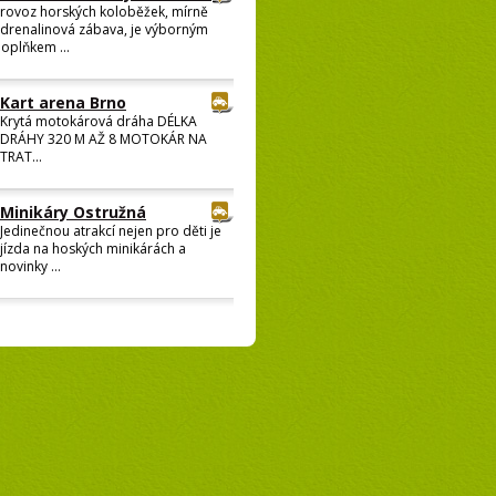
rovoz horských koloběžek, mírně
drenalinová zábava, je výborným
oplňkem ...
Kart arena Brno
Krytá motokárová dráha DÉLKA
DRÁHY 320 M AŽ 8 MOTOKÁR NA
TRAT...
Minikáry Ostružná
Jedinečnou atrakcí nejen pro děti je
jízda na hoských minikárách a
novinky ...