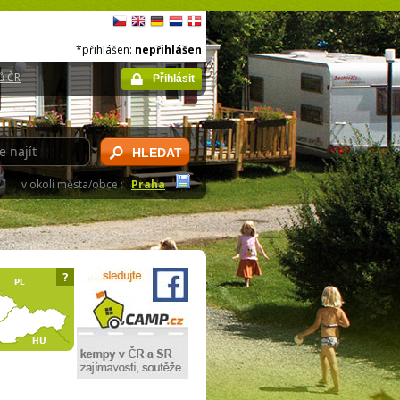
*přihlášen:
nepřihlášen
ů ČR
Přihlásit
HLEDAT
v okolí města/obce :
Praha
?