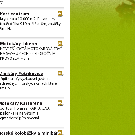
ky
Kart centrum
Krytá hala 10.000 m2. Parametry
tratě: délka 910m, šířka 6m, zatáčky
9m. El...
Motokáry Liberec
NEJVĚTŠÍ KRYTÁ MOTOKÁROVÁ TRAŤ
NA SEVERU ČECH s CELOROČNÍM
PROVOZEM. - 3m ...
Minikáry Petřikovice
Přijďte si i Vy vyzkoušet jízdu na
jedinečných horských kárách,které
jsme p...
Motokáry Kartarena
portovního areál KARTARENA
psilonka je největším a
ejmodernějším special...
Horské koloběžky a minikáry