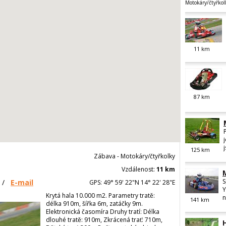
Motokáry/čtyřkol
11
km
87
km
125
km
Zábava - Motokáry/čtyřkolky
Vzdálenost:
11 km
S
/
E-mail
GPS: 49° 59' 22"N 14° 22' 28"E
Y
Krytá hala 10.000 m2. Parametry tratě:
n
141
km
délka 910m, šířka 6m, zatáčky 9m.
Elektronická časomíra Druhy tratí: Délka
dlouhé tratě: 910m, Zkrácená trať: 710m,