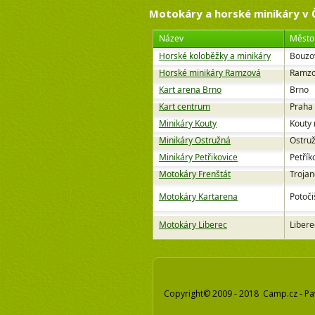
Motokáry a horské minikáry v 
Název
Město
Horské koloběžky a minikáry
Bouzo
Horské minikáry Ramzová
Ramz
Kart arena Brno
Brno
Kart centrum
Praha
Minikáry Kouty
Kouty
Minikáry Ostružná
Ostru
Minikáry Petřikovice
Petřík
Motokáry Frenštát
Trojan
Motokáry Kartarena
Potoči
Motokáry Liberec
Libere
Copyright© 2009 - 2018 Camp.cz - Pa