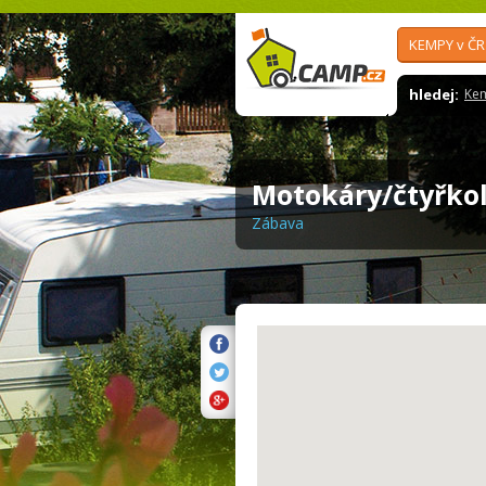
KEMPY v ČR
hledej:
Ke
Motokáry/čtyřko
Zábava