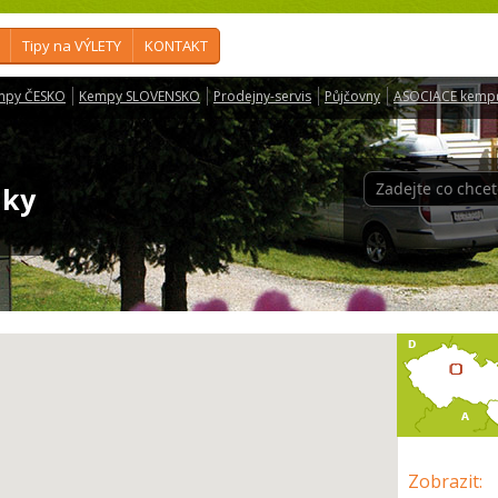
Tipy na VÝLETY
KONTAKT
mpy ČESKO
Kempy SLOVENSKO
Prodejny-servis
Půjčovny
ASOCIACE kemp
lky
Zobrazit
: