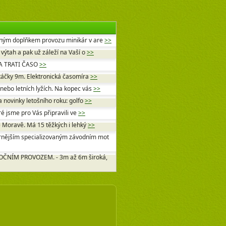
rným doplňkem provozu minikár v are
>>
ýtah a pak už záleží na Vaší o
>>
A TRATI ČASO
>>
atáčky 9m. Elektronická časomíra
>>
ebo letních lyžích. Na kopec vás
>>
a novinky letošního roku: golfo
>>
ré jsme pro Vás připravili ve
>>
é Moravě. Má 15 těžkých i lehký
>>
rnějším specializovaným závodním mot
ČNÍM PROVOZEM. - 3m až 6m široká,