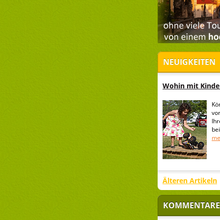
NEUIGKEITEN
Wohin mit Kinder
Kö
vo
Ih
be
me
Älteren Artikeln
KOMMENTARE