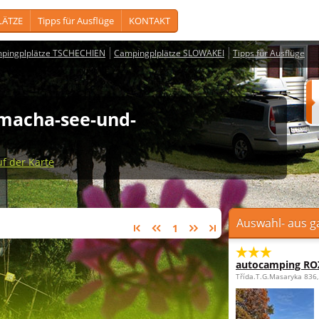
LÄTZE
Tipps für Ausflüge
KONTAKT
pingplplätze TSCHECHIEN
Campingplplätze SLOWAKEI
Tipps für Ausflüge
 macha-see-und-
uf der Karte
Auswahl- aus g
1
autocamping R
Třída.T.G.Masaryka 836,