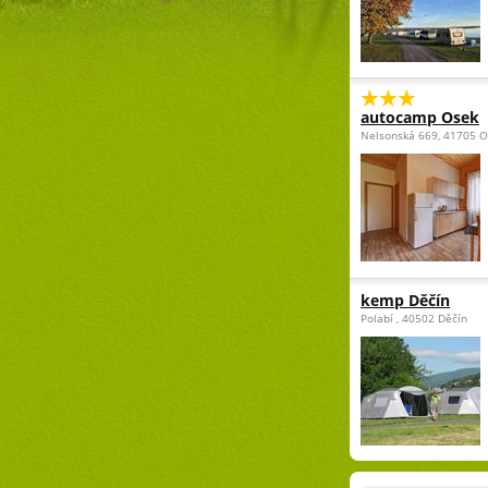
autocamp Osek
Nelsonská 669, 41705 
kemp Děčín
Polabí , 40502 Děčín