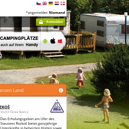
*angemeldet:
Niemand
Anmelden
anzen Land
OZKOŠ
 55203 Česká Skalice
Das Erholungsgebiet am Ufer des
Stausees Rozkoš bietet ganzjährige
Unterkünfte in beheizten Hütten sowie