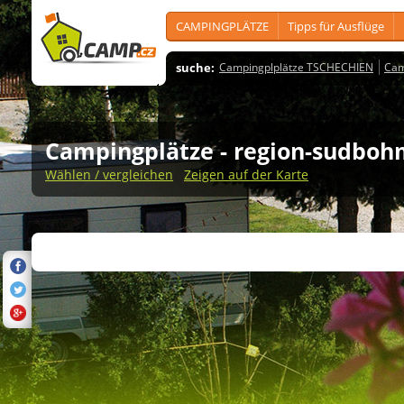
CAMPINGPLÄTZE
Tipps für Ausflüge
suche:
Campingplplätze TSCHECHIEN
Cam
Campingplätze
- region-sudbo
Wählen / vergleichen
Zeigen auf der Karte