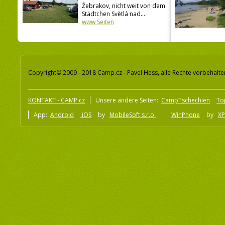
Žebrakov, nicht weit von dem
Städtchen Světlá nad...
www Seiten
Copyright© 2009 - 2018 Camp.cz - Pavel Hess, alle Rechte vorbehalte
KONTAKT - CAMP.cz
Unsere andere Seiten:
CampTschechien
To
App:
Android
iOS
by
MobileSoft s.r.o
WinPhone
by
XP