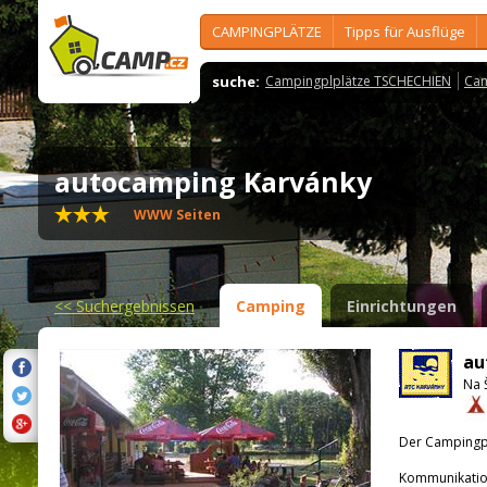
CAMPINGPLÄTZE
Tipps für Ausflüge
suche:
Campingplplätze TSCHECHIEN
Cam
autocamping Karvánky
WWW Seiten
<<
Suchergebnissen
Camping
Einrichtungen
au
Na 
Der Campingpla
Kommunikatio