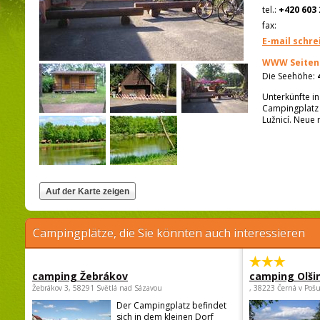
tel.:
+420 603 
fax:
E-mail schre
WWW Seiten
Die Seehöhe:
Unterkünfte in
Campingplatz 
Lužnicí. Neue
Campingplätze, die Sie könnten auch interessieren
camping Žebrákov
camping Olši
Žebrákov 3, 58291 Světlá nad Sázavou
, 38223 Černá v Poš
Der Campingplatz befindet
sich in dem kleinen Dorf